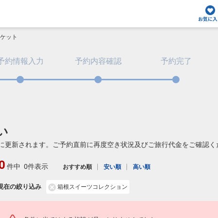
お気に入
ケット
予約情報入力
予約内容確認
予約完了
い
に更新されます。ご予約直前に再度空き状況及びご旅行代金をご確認く
0
件中
0件表示
おすすめ順
安い順
高い順
現在の絞り込み
箱根スイーツコレクション