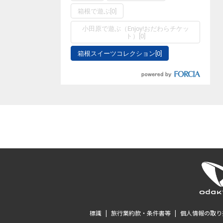
箱根で遊ぶ[0]
小田原で遊ぶ（Enjoy!おだわらチケッ
ト）[0]
箱根スイーツコレクション[0]
標識
|
旅行業約款・条件書等
|
個人情報の取り