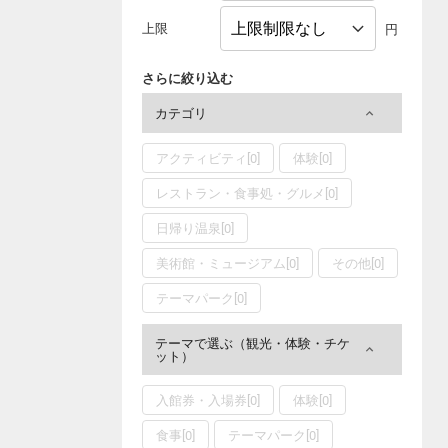
上限
円
さらに絞り込む
カテゴリ
アクティビティ[0]
体験[0]
レストラン・食事処・グルメ[0]
日帰り温泉[0]
美術館・ミュージアム[0]
その他[0]
テーマパーク[0]
テーマで選ぶ（観光・体験・チケ
ット）
入館券・入場券[0]
体験[0]
食事[0]
テーマパーク[0]