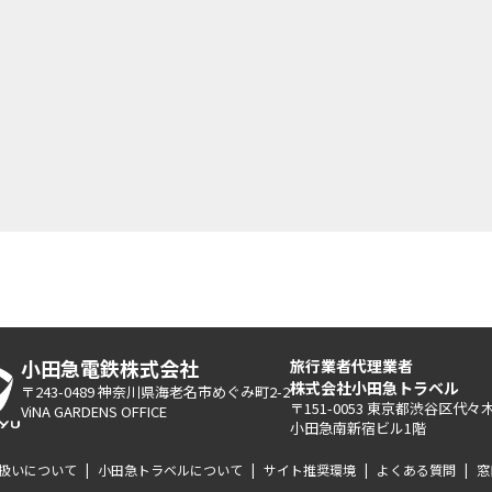
小田急電鉄株式会社
旅行業者代理業者
株式会社小田急トラベル
〒243-0489 神奈川県海老名市めぐみ町2-2
〒151-0053 東京都渋谷区代々木2
ViNA GARDENS OFFICE
小田急南新宿ビル1階
扱いについて
|
小田急トラベルについて
|
サイト推奨環境
|
よくある質問
|
窓