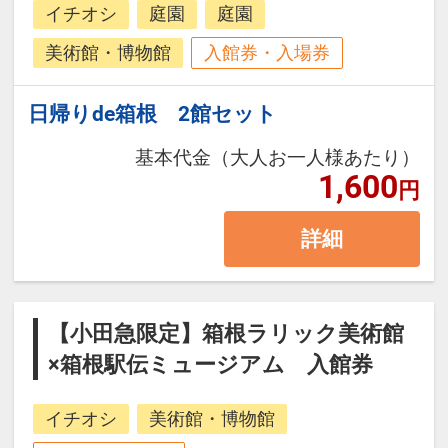
イチオシ
庭園
庭園
美術館・博物館
入館券・入場券
日帰りde箱根 2館セット
基本代金（大人お一人様あたり）
1,600
円
詳細
【小田急限定】箱根ラリック美術館
×箱根駅伝ミュージアム 入館券
イチオシ
美術館・博物館