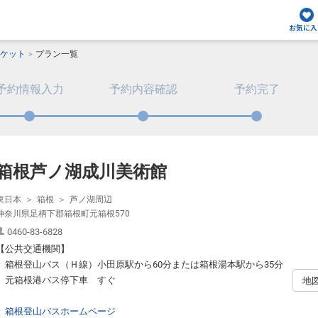
お気に入
ケット
プラン一覧
予約情報入力
予約内容確認
予約完了
箱根芦ノ湖成川美術館
東日本
箱根
芦ノ湖周辺
神奈川県足柄下郡箱根町元箱根570
0460-83-6828
【公共交通機関】
箱根登山バス（Ｈ線）小田原駅から60分または箱根湯本駅から35分
元箱根港バス停下車 すぐ
地
箱根登山バスホームページ