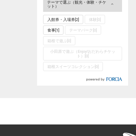
テーマで選ぶ（観光・体験・チケ
ット）
入館券・入場券[2]
体験[0]
食事[1]
テーマパーク[0]
箱根で遊ぶ[0]
小田原で遊ぶ（Enjoy!おだわらチケッ
ト）[0]
箱根スイーツコレクション[0]