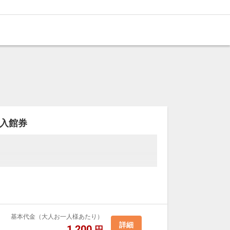
入館券
基本代金（大人お一人様あたり）
詳細
1,200
円