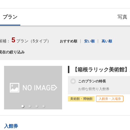
プラン
写真
5
候補：
プラン（5タイプ）
おすすめ順
安い順
高い順
現在の絞り込み
【箱根ラリック美術館】
このプランの特長
お得な前売り入館券
美術館・博物館
入館券・入場券
入館券