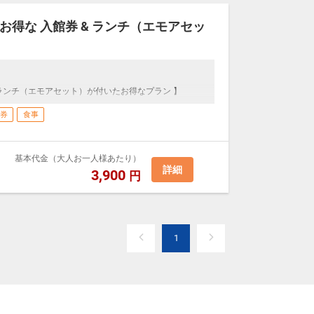
得な 入館券 & ランチ（エモアセッ
ランチ（エモアセット）が付いたお得なプラン 】
券
食事
基本代金（大人お一人様あたり）
詳細
3,900
円
1