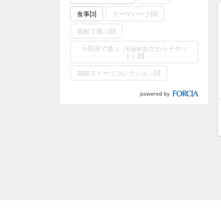
食事[3]
テーマパーク[0]
箱根で遊ぶ[0]
小田原で遊ぶ（Enjoy!おだわらチケッ
ト）[0]
箱根スイーツコレクション[0]