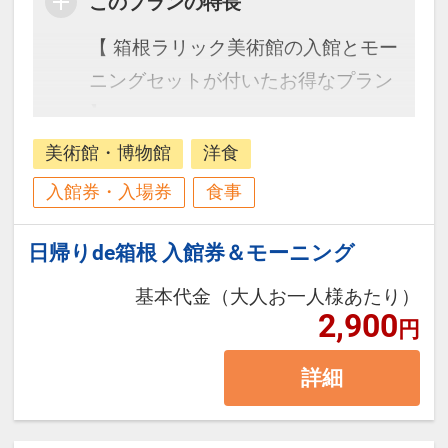
このプランの特長
【 箱根ラリック美術館の入館とモー
ニングセットが付いたお得なプラン
】
美術館・博物館
洋食
入館券・入場券
食事
日帰りde箱根 入館券＆モーニング
基本代金（大人お一人様あたり）
2,900
円
詳細