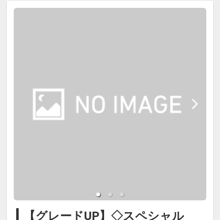
客室にお届けします。
＊ご夕食提供時間に合わせて17：00
※オリジナルサンドウィッチ、サラ
までにはチェックインしていただき
ダ、コーヒーなどを予定しておりま
ますようご協力をお願いします。
す。
■ご夕食終了時間
■お食事お渡し時間
＜20：30まで・ラストオーダー19：
＜7：00～9：00＞の間にビバレッジ
30＞
ステーションまでお越しくださいま
＊スタッフが客室ご利用後の器具類
せ。
を回収に伺います。
※雨・風が強く快適にアウトドアデ
【ご朝食】
ッキをご利用いただけない場合は、
・7：00～9：00の間に食材を受け取
お食事をダイニングルームにご用意
りにきていただき、お部屋にてお召
【グレードUP】◇スペシャル