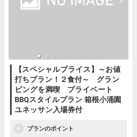
■夕食メニュー
【パン】
バケット
【メインディッシュ】
静岡県産豚ロースのトマホーク/国産
牛肩ロース/メガソーセージ/野菜/ロ
【スペシャルプライス】～お値
ーストガーリックソース/山葵
打ちプラン！２食付～ グラン
※こどもA・Ｂはお子様用食事のご
ピングを満喫 プライベート
用意となります。
BBQスタイルプラン 箱根小涌園
※季節や仕入れ状況により内容が変
ユネッサン入場券付
わることがございます。
プランのポイント
■お食事開始時間