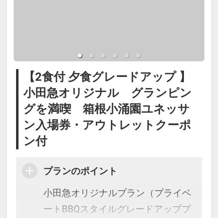
わることがございます。
＜7：00～9：00＞の間にビバレッジ
ステーションまでお越しくださいま
■お食事開始時間
せ。
17：30～18：00にスタッフが客室
にお届けいたします。
※雨・風が強く快適にアウトドアデ
【2食付 夕食グレードアップ 】
※17：00までにはチェックインして
ッキをご利用いただけない場合は、
小田急オリジナル グランピン
いただきますようご協力お願いしま
お食事をダイニングルームにご用意
グを満喫 箱根小涌園ユネッサ
す。
いたします。
ン入場券・アウトレットクーポ
ン付
■お食事終了時間
■箱根小涌園ユネッサンご利用につ
＜20：30までラストオーダー19：
いて（ご宿泊の当日及び翌日利用）
プランのポイント
30＞
箱根小涌園ユネッサン(水着ゾーン）
小田急オリジナルプラン（プライベ
※スタッフがキャビンにご利用後の
と元湯 森の湯（裸ゾーン）がご利用
ートBBQスタイルグレードアッププ
器具類を回収に伺います
できます。