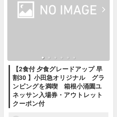
【パン】
箱根小涌園ユネッサン(水着ゾーン）
バケット
と元湯 森の湯（裸ゾーン）がご利用
【メインディッシュ】
できます。
静岡県産豚ロースのトマホーク/国産
ユネッサン受付（4階）にて藤乃煌
牛肩ロース/メガソーセージ/野菜/ロ
に宿泊の旨とお名前をお申し出くだ
ーストガーリックソース/山葵
さい。
※サラダはオードブル内に入ります
※藤乃煌に立ち寄る必要はございま
※こどもA・Ｂはお子様用食事のご
せん。藤乃煌～ユネッサンは車で約
【2食付 夕食グレードアップ 早
用意となります。
30分です。
割30 】小田急オリジナル グラ
※季節や仕入れ状況により内容が変
※ご利用されるお客様は水着をご持
ンピングを満喫 箱根小涌園ユ
わることがございます。
参ください（レンタルあり1,200
ネッサン入場券・アウトレット
円）
クーポン付
※2026年5月26日～28日は、2026
◆夕食グレードアップメニュー上記
年12月8日～10日はユネッサン・森