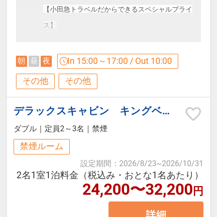
17：30～18：00にスタッフが客室
【小田急トラベルだからできるスペシャルプライ
にお届けいたします。
ス】
※17：00までにはチェックインして
・箱根小涌園ユネッサン入場券付（ご宿泊の当日
いただきますようご協力お願いしま
及び翌日利用）
In 15:00～17:00 / Out 10:00
朝
昼
夜
す。
・御殿場プレミアムアウトレットクーポンシート
その他
その他
進呈（藤乃煌フロントにて進呈）
■お食事終了時間
デラックスキャビン キングベッド
＜20：30までラストオーダー19：
■夕食メニュー
ダブル
｜
定員2～3名
｜
禁煙
30＞
【パン】
禁煙ルーム
※スタッフがキャビンにご利用後の
バケット
設定期間
：
2026/8/23
~
2026/10/31
器具類を回収に伺います
【メインディッシュ】
2名1室1泊料金（税込み・おとな1名あたり）
24,200〜32,200
静岡県産豚ロースのトマホーク/国産牛肩ロース/
円
【ご朝食】
メガソーセージ/野菜/ローストガーリックソース/
詳細
山の朝食はヘルシーなコンチネンタ
山葵