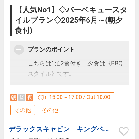
ご自身で行っていただきます。
【人気No1】◇バーベキュースタ
【ご朝食】
イルプラン◇2025年6月～(朝夕
■夕食メニュー
山の朝食はヘルシーなコンチネンタ
食付)
【パン】
ル・ブレックファーストスタイルに
バケット
てご用意します。
プランのポイント
【メインディッシュ】
ホテルでは体験できないユニークで
こちらは1泊2食付き、夕食は《BBQ
静岡県産豚ロースのトマホーク/国産
贅沢な藤乃煌の朝。森を抜ける清清
スタイル》です。
牛肩ロース/メガソーセージ/野菜/ロ
しい風と青空の下、いつもより、う
ーストガーリックソース/山葵
んと時間をかけてお召し上がりくだ
【ご夕食】《BBQスタイル》
※サラダはオードブル内に入ります
さい。
In 15:00～17:00 / Out 10:00
朝
昼
夜
・サラダ、パン、メインディッシュ
※こどもA・Ｂはお子様用食事のご
その他
その他
で構成されている夕食となります。
用意となります。
※オリジナルサンドウィッチ、サラ
・メインディッシュのお肉は焼く前
※季節や仕入れ状況により内容が変
ダ、コーヒーなどを予定しておりま
デラックスキャビン キングベッド
の状態で提供いたしますので、ご自
わることがございます。
す。