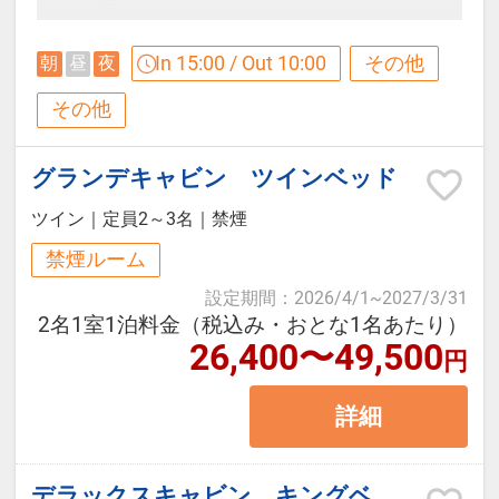
ラン）
ユネッサン受付（4階）にて藤乃煌
・箱根小涌園ユネッサン入場券付
【ご朝食】
に宿泊の旨とお名前をお申し出くだ
In 15:00 / Out 10:00
その他
朝
昼
夜
（ご宿泊の当日及び翌日利用）
山の朝食はヘルシーなコンチネンタ
さい。
その他
・御殿場プレミアムアウトレットク
ル・ブレックファーストスタイルに
※藤乃煌に立ち寄る必要はございま
ーポンシート進呈（藤乃煌フロント
てご用意します。
せん。藤乃煌～ユネッサンは車で約
グランデキャビン ツインベッド
にて進呈）
ホテルでは体験できないユニークで
30分です。
ツイン
｜
定員2～3名
｜
禁煙
贅沢な藤乃煌の朝。森を抜ける清清
※ご利用されるお客様は水着をご持
禁煙ルーム
＜グレードアップ内容＞
しい風と青空の下、いつもより、う
参ください（レンタルあり1,200
設定期間
：
2026/4/1
~
2027/3/31
・夕食時、オードブル・スープ・デ
んと時間をかけてお召し上がりくだ
円）
2名1室1泊料金（税込み・おとな1名あたり）
ザートをご用意いたします。
さい。
26,400〜49,500
※2026年5月26日～28日は、2026
円
年12月8日～10日はユネッサン・森
詳細
【ご夕食】
※オリジナルサンドウィッチ、サラ
の湯が休業のため、2026年5月25
藤乃煌がご用意するBBQスタイル
ダ、コーヒーなどを予定しておりま
日、2026年12月7日の宿泊のお客様
は、シェフが下ごしらえしたBBQ食
す。
デラックスキャビン キングベッド