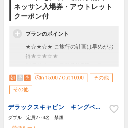
ネッサン入場券・アウトレット
【メインディッシュ】
ダ、コーヒーなどを予定しておりま
クーポン付
静岡県産豚ロースのトマホーク/国産
す。
牛肩ロース/メガソーセージ/野菜/ロ
プランのポイント
ーストガーリックソース/山葵
■お食事お渡し時間
★☆★☆★ ご旅行の計画は早めがお
※サラダはオードブル内に入ります
＜7：00～9：00＞の間にビバレッジ
得★☆★☆★
※こどもA・Ｂはお子様用食事のご
ステーションまでお越しくださいま
21日前までの早期予約割引プランを
用意となります。
せ。
ご用意しました！
※季節や仕入れ状況により内容が変
In 15:00 / Out 10:00
その他
朝
昼
夜
早割21適用で大人「１,１００円割
わることがございます。
※雨・風が強く快適にアウトドアデ
その他
引」で早い予約がお得！
ッキをご利用いただけない場合は、
※30日以降の宿泊はもっとお得な
◆夕食グレードアップメニュー上記
お食事をダイニングルームにご用意
デラックスキャビン キングベッド
「早割30」プランでご予約くださ
にプラス
いたします。
ダブル
｜
定員2～3名
｜
禁煙
い。
【オードブルサラダ】