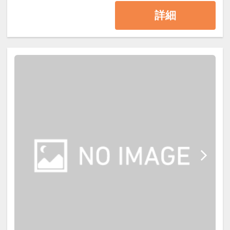
は宿泊当日のみのご利用となりま
お名前をお申し出ください。
藤乃煌がご用意するBBQスタイル
詳細
す。
※藤乃煌に立ち寄る必要はございません。藤乃煌
は、シェフが下ごしらえしたBBQ食
～ユネッサンは車で約30分です。
材をフィールドアテンダントがキャ
※ご利用されるお客様は水着をご持参ください
ビンまでお届けし、調理をお客さま
（レンタルあり1,200円）
ご自身でお楽しみ頂きます。食材・
食器・器具はすべて藤乃煌がご準
備、器具の使い方・調理の仕方のマ
ニュアルをご用意しておりますの
で、安心して自由なBBQをお楽しみ
ください。
＊テーブルセッティングや食器のご
準備はセルフスタイルで、お客さま
ご自身で行っていただきます。