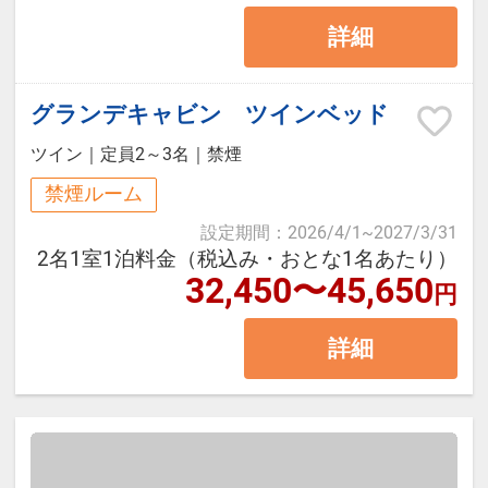
・箱根小涌園ユネッサン入場券付
詳細
（ご宿泊の当日及び翌日利用）
※季節や仕入れ状況により内容が変
・御殿場プレミアムアウトレットク
わることがございます。
ーポンシート進呈（藤乃煌フロント
グランデキャビン ツインベッド
にて進呈）
■お食事開始時間
ツイン
｜
定員2～3名
｜
禁煙
17：30～18：00にスタッフが客室
禁煙ルーム
＜グレードアップ内容＞
にお届けいたします。
設定期間
：
2026/4/1
~
2027/3/31
・夕食時、オードブル・スープ・デ
※17：00までにはチェックインして
2名1室1泊料金（税込み・おとな1名あたり）
32,450〜45,650
ザートをご用意いたします。
円
いただきますようご協力お願いしま
す。
詳細
【ご夕食】
藤乃煌がご用意するBBQスタイル
■お食事終了時間
は、シェフが下ごしらえしたBBQ食
＜20：30までラストオーダー19：
材をフィールドアテンダントがキャ
30＞