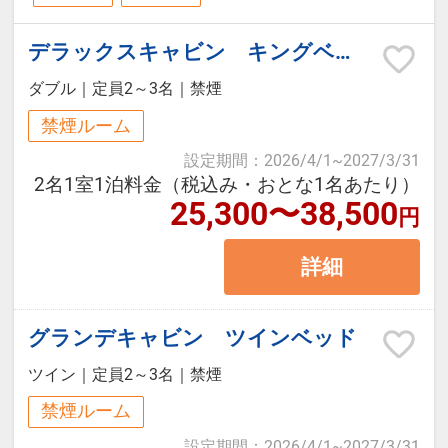
にて進呈）
17：30～18：00にスタッフが客室
にお届けいたします。
デラックスキャビン キングベッド
【ご夕食】
※17：00までにはチェックインして
ダブル
｜
定員2～3名
｜
禁煙
藤乃煌がご用意するBBQスタイル
いただきますようご協力お願いしま
禁煙ルーム
は、シェフが下ごしらえしたBBQ食
す。
設定期間
：
2026/4/1
~
2027/3/31
材をフィールドアテンダントがキャ
2名1室1泊料金（税込み・おとな1名あたり）
ビンまでお届けし、調理をお客さま
25,300〜38,500
■お食事終了時間
円
ご自身でお楽しみ頂きます。食材・
＜20：30までラストオーダー19：
詳細
食器・器具はすべて藤乃煌がご準
30＞
備、器具の使い方・調理の仕方のマ
※スタッフがキャビンにご利用後の
ニュアルをご用意しておりますの
グランデキャビン ツインベッド
器具類を回収に伺います
で、安心して自由なBBQをお楽しみ
ツイン
｜
定員2～3名
｜
禁煙
ください。
【ご朝食】
禁煙ルーム
＊テーブルセッティングや食器のご
山の朝食はヘルシーなコンチネンタ
設定期間
：
2026/4/1
~
2027/3/31