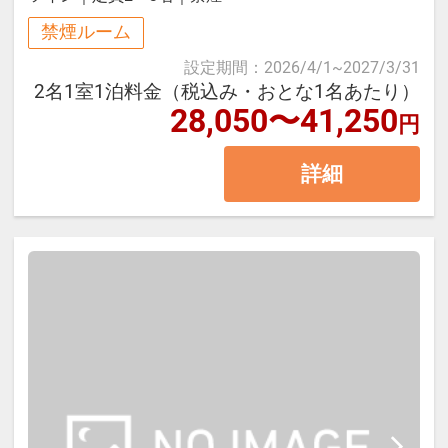
藤乃煌がご用意するBBQスタイル
禁煙ルーム
は、シェフが下ごしらえしたBBQ食
設定期間
：
2026/4/1
~
2027/3/31
材をフィールドアテンダントがキャ
2名1室1泊料金（税込み・おとな1名あたり）
28,050〜41,250
ビンまでお届けし、調理をお客さま
円
ご自身でお楽しみ頂きます。食材・
詳細
食器・器具はすべて藤乃煌がご準
備、器具の使い方・調理の仕方のマ
ニュアルをご用意しておりますの
で、安心して自由なBBQをお楽しみ
ください。
＊テーブルセッティングや食器のご
準備はセルフスタイルで、お客さま
ご自身で行っていただきます。