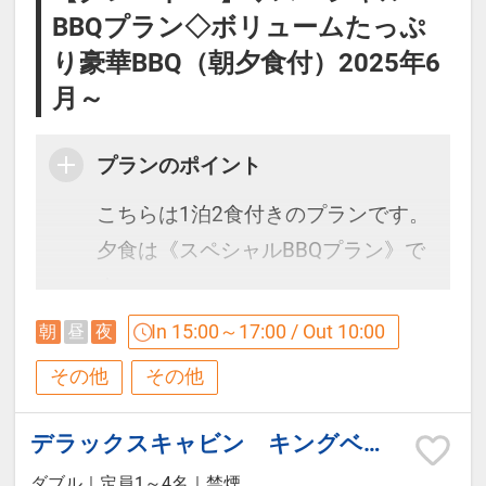
いたします。
し上がりいただきます。
BBQプラン◇ボリュームたっぷ
・マルチグリドルというアウトドア
り豪華BBQ（朝夕食付）2025年6
■お車以外でお越しのお客様につい
用の鉄板にて、パンや卵を焼き、サ
月～
て
ンドウィッチを作っていただきま
お迎えはございません。お送りは
プランのポイント
す。
ＪＲ御殿場駅、又は東名御殿場IC停
・朝食のマニュアルをご準備してい
こちらは1泊2食付きのプランです。
留所まで行っております。
ます。スタッフから簡単にご説明も
夕食は《スペシャルBBQプラン》で
させていただきますので、ご安心く
す。
■箱根小涌園ユネッサンご利用につ
ださい。
In 15:00～17:00 / Out 10:00
朝
昼
夜
いて（ご宿泊の当日及び翌日利用）
【ご夕食】《スペシャルBBQ》
箱根小涌園ユネッサン(水着ゾーン）
その他
その他
【0～2歳の子供料金について】
・前菜、パン、スープ、温菜、メイ
と元湯 森の湯（裸ゾーン）がご利用
・添寝、食事無しであれば0歳～2歳
ンディッシュ、デザートで構成され
できます。
デラックスキャビン キングベッド
のお子様は無料となります。
ている夕食です。
ユネッサン受付（4階）にて藤乃煌
ダブル
｜
定員1～4名
｜
禁煙