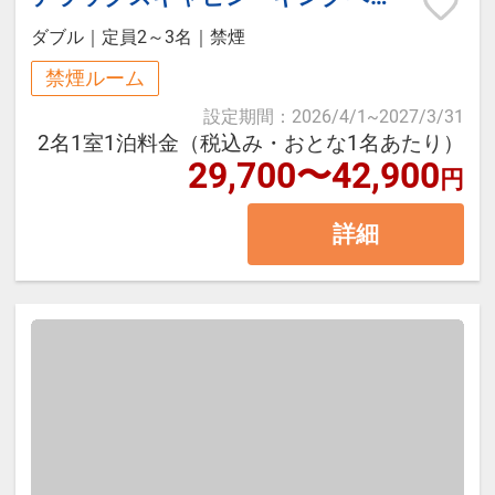
は宿泊当日のみのご利用となりま
材をフィールドアテンダントがキャ
ダブル
｜
定員2～3名
｜
禁煙
す。
ビンまでお届けし、調理をお客さま
■お食事お渡し時間
禁煙ルーム
ご自身でお楽しみ頂きます。食材・
＜7：00～9：00＞の間にビバレッジ
設定期間
：
2026/4/1
~
2027/3/31
食器・器具はすべて藤乃煌がご準
ステーションまでお越しくださいま
2名1室1泊料金（税込み・おとな1名あたり）
29,700〜42,900
備、器具の使い方・調理の仕方のマ
円
せ。
ニュアルをご用意しておりますの
詳細
で、安心して自由なBBQをお楽しみ
※雨・風が強く快適にアウトドアデ
ください。
ッキをご利用いただけない場合は、
＊テーブルセッティングや食器のご
お食事をダイニングルームにご用意
準備はセルフスタイルで、お客さま
いたします。
ご自身で行っていただきます。
■箱根小涌園ユネッサンご利用につ
■夕食メニュー
いて（ご宿泊の当日及び翌日利用）