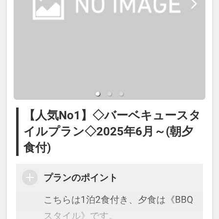
＜20：30まで・ラストオーダー19：
＊メニュー内容は、仕入れ状況によ
お迎えはございません。お送りは
30＞
り変わることがございます。
ＪＲ御殿場駅、又は東名御殿場IC停
＊スタッフが客室ご利用後の器具類
留所まで行っております。
を回収に伺います。
※季節や仕入れ状況により内容が変
わることがございます。
■箱根小涌園ユネッサンご利用につ
【ご朝食】
いて（ご宿泊の当日及び翌日利用）
・7：00～9：00の間に食材を受け取
■お食事開始時間
箱根小涌園ユネッサン(水着ゾーン）
りにきていただき、お部屋にてお召
17：30～18：00にスタッフが客室
【人気No1】◇バーベキュースタ
と元湯 森の湯（裸ゾーン）がご利用
し上がりいただきます。
にお届けいたします。
イルプラン◇2025年6月～(朝夕
できます。
・マルチグリドルというアウトドア
※17：00までにはチェックインして
食付)
ユネッサン受付（4階）にて藤乃煌
用の鉄板にて、パンや卵を焼き、サ
いただきますようご協力お願いしま
に宿泊の旨とお名前をお申し出くだ
プランのポイント
ンドウィッチを作っていただきま
す。
さい。
す。
※藤乃煌に立ち寄る必要はございま
こちらは1泊2食付き、夕食は《BBQ
・朝食のマニュアルをご準備してい
■お食事終了時間
せん。藤乃煌～ユネッサンは車で約
スタイル》です。