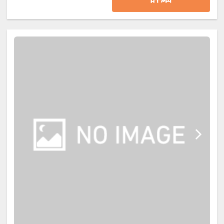
ル・ブレックファーストスタイルに
※こどもA・Ｂはお子様用食事のご用意となりま
てご用意します。
す。
ホテルでは体験できないユニークで
※季節や仕入れ状況により内容が変わることがご
贅沢な藤乃煌の朝。森を抜ける清清
ざいます。
しい風と青空の下、いつもより、う
んと時間をかけてお召し上がりくだ
■お食事開始時間
さい。
17：30～18：00にスタッフが客室にお届けいた
します。
※オリジナルサンドウィッチ、サラ
※17：00までにはチェックインしていただきます
ダ、コーヒーなどを予定しておりま
ようご協力お願いします。
す。
■お食事終了時間　
■お食事お渡し時間
＜20：30までラストオーダー19：30＞　