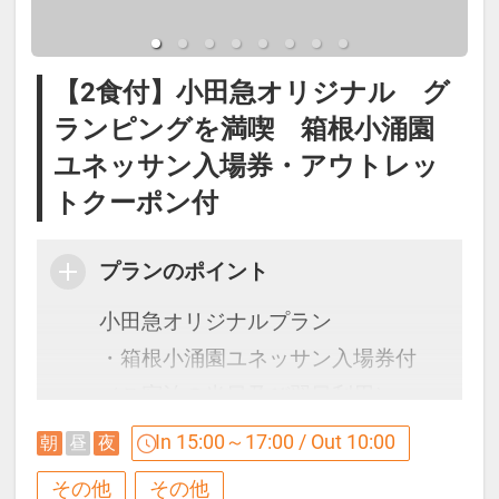
■夕食メニュー
【パン】
【2食付】小田急オリジナル グ
バケット
ランピングを満喫 箱根小涌園
【メインディッシュ】
ユネッサン入場券・アウトレッ
静岡県産豚ロースのトマホーク/国産
トクーポン付
牛肩ロース/メガソーセージ/野菜/ロ
ーストガーリックソース/山葵
プランのポイント
※こどもA・Ｂはお子様用食事のご
小田急オリジナルプラン
用意となります。
・箱根小涌園ユネッサン入場券付
※季節や仕入れ状況により内容が変
（ご宿泊の当日及び翌日利用）
わることがございます。
・御殿場プレミアムアウトレットク
In 15:00～17:00 / Out 10:00
朝
昼
夜
ーポンシート進呈（藤乃煌フロント
■お食事開始時間
その他
その他