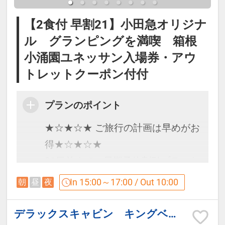
＜7：00～9：00＞の間にビバレッジ
※スタッフがキャビンにご利用後の器具類を回収
ステーションまでお越しくださいま
【2食付 早割21】小田急オリジナ
に伺います
せ。
ル グランピングを満喫 箱根
小涌園ユネッサン入場券・アウ
　【ご朝食】
※雨・風が強く快適にアウトドアデ
トレットクーポン付付
山の朝食はヘルシーなコンチネンタル・ブレック
ッキをご利用いただけない場合は、
ファーストスタイルにてご用意します。
プランのポイント
お食事をダイニングルームにご用意
ホテルでは体験できないユニークで贅沢な藤乃煌
いたします。
の朝。森を抜ける清清しい風と青空の下、いつも
★☆★☆★ ご旅行の計画は早めがお
より、うんと時間をかけてお召し上がりくださ
得★☆★☆★
■箱根小涌園ユネッサンご利用につ
い。
21日前までの早期予約割引プランを
いて（ご宿泊の当日及び翌日利用）
ご用意しました！
In 15:00～17:00 / Out 10:00
朝
昼
夜
箱根小涌園ユネッサン(水着ゾーン）
※オリジナルサンドウィッチ、サラダ、コーヒー
早割21適用で大人「１,１００円割
と元湯 森の湯（裸ゾーン）がご利用
などを予定しております。
引」で早い予約がお得！
デラックスキャビン キングベッド
できます。