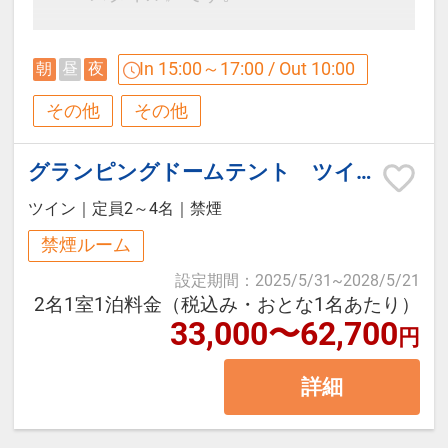
ます。スタッフから簡単にご説明も
＜20：30までラストオーダー19：
30分です。
させていただきますので、ご安心く
30＞
※ご利用されるお客様は水着をご持
【ご夕食】《BBQスタイル》
In 15:00～17:00 / Out 10:00
朝
昼
夜
ださい。
※スタッフがキャビンにご利用後の
参ください（レンタルあり1,200
・サラダ、パン、メインディッシュ
その他
その他
器具類を回収に伺います
円）
で構成されている夕食となります。
【0～2歳の子供料金について】
※2026年5月26日～28日は、2026
・メインディッシュのお肉は焼く前
グランピングドームテント ツインベッド
・添寝、食事無しであれば0歳～2歳
【ご朝食】
年12月8日～10日はユネッサン・森
の状態で提供いたしますので、ご自
ツイン
｜
定員2～4名
｜
禁煙
のお子様は無料となります。
山の朝食はヘルシーなコンチネンタ
の湯が休業のため、2026年5月25
身で備え付けのガスオーブングリル
※コメント欄に年齢と人数を記載く
禁煙ルーム
ル・ブレックファーストスタイルに
日、2026年12月7日の宿泊のお客様
で焼いてお召し上がりください。
ださい。
てご用意します。
は宿泊当日のみのご利用となります
設定期間
：
2025/5/31
~
2028/5/21
・テーブルセッティングはお客さま
2名1室1泊料金（税込み・おとな1名あたり）
例：0歳の幼児がいて、合計4名で
ホテルでは体験できないユニークで
ご自身で行っていただきます。
33,000〜62,700
円
宿泊します。等
贅沢な藤乃煌の朝。森を抜ける清清
しい風と青空の下、いつもより、う
詳細
■ご夕食開始時間
んと時間をかけてお召し上がりくだ
17：30～18：00の間にスタッフが
さい。