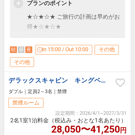
プランのポイント
にプラス
の湯が休業のため、2026年5月25
★☆★☆★ ご旅行の計画は早めがお
【オードブルサラダ】
日、2026年12月7日の宿泊のお客様
得★☆★☆★
鰆のタタキ梅のジュレ/苺の生ハムロ
は宿泊当日のみのご利用となりま
30日前までの早期予約割引プランを
ール姫風/野菜と桜エビのマリネ/サ
す。
ご用意しました！
ラダミモザ風/コーンドレッシング
In 15:00 / Out 10:00
その他
朝
昼
夜
早割30適用で大人「１,６５０円割
【スープ】
その他
引」で早い予約がお得！
紅富士マスと富士マッシュルームの
※掲載金額は割引後の料金となりま
ブイヤベース
デラックスキャビン キングベッド
す。
【デザート】
ダブル
｜
定員2～3名
｜
禁煙
御殿場玉子と丹那牛乳の自家製プリ
禁煙ルーム
小田急オリジナルプラン（プライベ
ン
設定期間
：
2026/4/1
~
2027/3/31
ートBBQスタイルグレードアッププ
＊メニュー内容は、仕入れ状況によ
2名1室1泊料金（税込み・おとな1名あたり）
ラン）
り変わることがございます。
28,050〜41,250
円