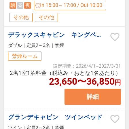
ご用意しました！
In 15:00～17:00 / Out 10:00
朝
昼
夜
早割30適用で大人「１,６５０円割
その他
その他
引」で早い予約がお得！
※掲載金額は割引後の料金となりま
デラックスキャビン キングベッド
す。
ダブル
｜
定員2～3名
｜
禁煙
禁煙ルーム
小田急オリジナルプラン
設定期間
：
2026/4/1
~
2027/3/31
・箱根小涌園ユネッサン入場券付
2名1室1泊料金（税込み・おとな1名あたり）
（ご宿泊の当日及び翌日利用）
23,650〜36,850
円
・御殿場プレミアムアウトレットク
詳細
ーポンシート進呈（藤乃煌フロント
にて進呈）
グランデキャビン ツインベッド
【ご夕食】
ツイン
｜
定員2～3名
｜
禁煙