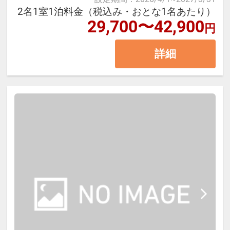
準備はセルフスタイルで、お客さま
2名1室1泊料金（税込み・おとな1名あたり）
ル・ブレックファーストスタイルに
29,700〜42,900
ご自身で行っていただきます。
円
てご用意します。
ホテルでは体験できないユニークで
詳細
■夕食メニュー
贅沢な藤乃煌の朝。森を抜ける清清
【パン】
しい風と青空の下、いつもより、う
バケット
んと時間をかけてお召し上がりくだ
【メインディッシュ】
さい。
静岡県産豚ロースのトマホーク/国産
牛肩ロース/メガソーセージ/野菜/ロ
※オリジナルサンドウィッチ、サラ
ーストガーリックソース/山葵
ダ、コーヒーなどを予定しておりま
※こどもA・Ｂはお子様用食事のご
す。
用意となります。
※季節や仕入れ状況により内容が変
■お食事お渡し時間