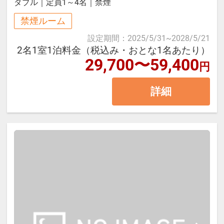
ダブル
｜
定員1～4名
｜
禁煙
身で備え付けのガスオーブングリル
禁煙ルーム
で焼いてお召し上がりください。
◆夕食グレードアップメニュー上記
■お食事お渡し時間
設定期間
：
2025/5/31
~
2028/5/21
・テーブルセッティングはお客さま
にプラス
＜7：00～9：00＞の間にビバレッジ
2名1室1泊料金（税込み・おとな1名あたり）
ご自身で行っていただきます。
【オードブルサラダ】
ステーションまでお越しくださいま
29,700〜59,400
円
鰆のタタキ梅のジュレ/苺の生ハムロ
せ。
詳細
■ご夕食開始時間
ール姫風/野菜と桜エビのマリネ/サ
17：30～18：00の間にスタッフが
ラダミモザ風/コーンドレッシング
※雨・風が強く快適にアウトドアデ
客室にお届けします。
【スープ】
ッキをご利用いただけない場合は、
＊ご夕食提供時間に合わせて17：00
紅富士マスと富士マッシュルームの
お食事をダイニングルームにご用意
までにはチェックインしていただき
ブイヤベース
いたします。
ますようご協力をお願いします。
【デザート】
御殿場玉子と丹那牛乳の自家製プリ
■お車以外でお越しのお客様につい
■ご夕食終了時間
ン
て