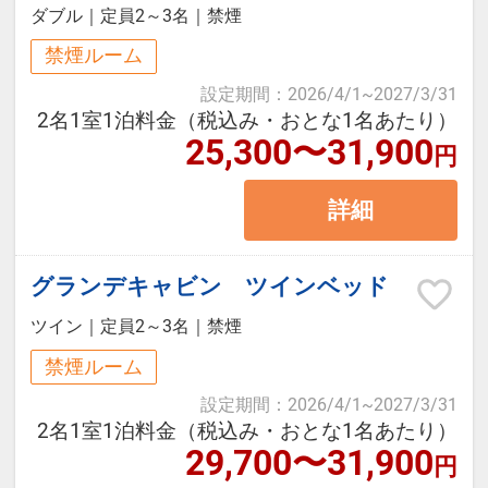
※掲載金額は割引後の料金となりま
ダブル
｜
定員2～3名
｜
禁煙
ユネッサン受付（4階）にて藤乃煌
■お食事お渡し時間
す。
禁煙ルーム
に宿泊の旨とお名前をお申し出くだ
＜7：00～9：00＞の間にビバレッジステーショ
※30日以降の宿泊はもっとお得な
設定期間
：
2026/4/1
~
2027/3/31
さい。
ンまでお越しくださいませ。
「早割30」プランでご予約くださ
2名1室1泊料金（税込み・おとな1名あたり）
※藤乃煌に立ち寄る必要はございま
25,300〜31,900
い。
円
せん。藤乃煌～ユネッサンは車で約
※雨・風が強く快適にアウトドアデッキをご利用
30分です。
詳細
いただけない場合は、お食事をダイニングルーム
小田急オリジナルプラン
※ご利用されるお客様は水着をご持
にご用意いたします。
・箱根小涌園ユネッサン入場券付
参ください（レンタルあり1,200
グランデキャビン ツインベッド
（ご宿泊の当日及び翌日利用）
円）
■箱根小涌園ユネッサンご利用について（ご宿泊
・御殿場プレミアムアウトレットク
ツイン
｜
定員2～3名
｜
禁煙
※2026年5月26日～28日は、2026
の当日及び翌日利用）
ーポンシート進呈（藤乃煌フロント
禁煙ルーム
年12月8日～10日はユネッサン・森
箱根小涌園ユネッサン(水着ゾーン）と元湯 森の
にて進呈）
設定期間
：
2026/4/1
~
2027/3/31
の湯が休業のため、2026年5月25
湯（裸ゾーン）がご利用できます。
2名1室1泊料金（税込み・おとな1名あたり）
29,700〜31,900
日、2026年12月7日の宿泊のお客様
ユネッサン受付（4階）にて藤乃煌に宿泊の旨と
円
【ご夕食】