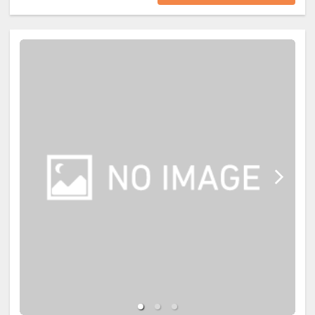
【ご夕食】
※藤乃煌に立ち寄る必要はございま
藤乃煌がご用意するBBQスタイル
■お食事開始時間
せん。藤乃煌～ユネッサンは車で約
は、シェフが下ごしらえしたBBQ食
17：30～18：00にスタッフが客室
30分です。
材をフィールドアテンダントがキャ
にお届けいたします。
※ご利用されるお客様は水着をご持
ビンまでお届けし、調理をお客さま
※17：00までにはチェックインして
参ください（レンタルあり1,200
ご自身でお楽しみ頂きます。食材・
いただきますようご協力お願いしま
円）
食器・器具はすべて藤乃煌がご準
す。
※2026年5月26日～28日は、2026
備、器具の使い方・調理の仕方のマ
年12月8日～10日はユネッサン・森
ニュアルをご用意しておりますの
■お食事終了時間
の湯が休業のため、2026年5月25
で、安心して自由なBBQをお楽しみ
＜20：30までラストオーダー19：
日、2026年12月7日の宿泊のお客様
ください。
30＞
は宿泊当日のみのご利用となりま
＊テーブルセッティングや食器のご
※スタッフがキャビンにご利用後の
す。
準備はセルフスタイルで、お客さま
器具類を回収に伺います