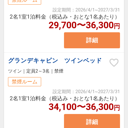
禁煙ルーム
鰆のタタキ梅のジュレ/苺の生ハムロ
■お車以外でお越しのお客様につい
設定期間
：
2026/4/1
~
2027/3/31
小田急オリジナルプラン（プライベ
ール姫風/野菜と桜エビのマリネ/サ
て
2名1室1泊料金（税込み・おとな1名あたり）
ートBBQスタイルグレードアッププ
ラダミモザ風/コーンドレッシング
お迎えはございません。お送りは
29,700〜36,300
円
ラン）
【スープ】
ＪＲ御殿場駅、又は東名御殿場IC停
詳細
・箱根小涌園ユネッサン入場券付
紅富士マスと富士マッシュルームの
留所まで行っております。
（ご宿泊の当日及び翌日利用）
ブイヤベース
・御殿場プレミアムアウトレットク
【デザート】
■箱根小涌園ユネッサンご利用につ
グランデキャビン ツインベッド
ーポンシート進呈（藤乃煌フロント
御殿場玉子と丹那牛乳の自家製プリ
いて（ご宿泊の当日及び翌日利用）
ツイン
｜
定員2～3名
｜
禁煙
にて進呈）
ン
箱根小涌園ユネッサン(水着ゾーン）
禁煙ルーム
＊メニュー内容は、仕入れ状況によ
と元湯 森の湯（裸ゾーン）がご利用
設定期間
：
2026/4/1
~
2027/3/31
＜グレードアップ内容＞
り変わることがございます。
できます。
2名1室1泊料金（税込み・おとな1名あたり）
34,100〜36,300
・夕食時、オードブル・スープ・デ
円
ユネッサン受付（4階）にて藤乃煌
ザートをご用意いたします。
※季節や仕入れ状況により内容が変
に宿泊の旨とお名前をお申し出くだ
詳細
わることがございます。
さい。