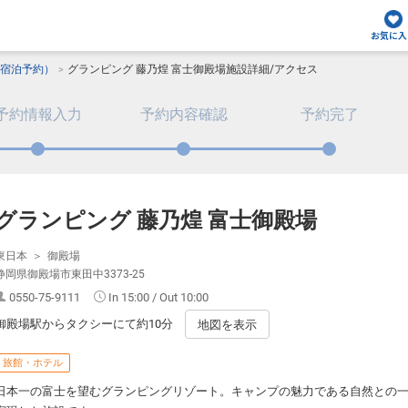
お気に入
宿泊予約）
グランピング 藤乃煌 富士御殿場施設詳細/アクセス
予約情報入力
予約内容確認
予約完了
グランピング 藤乃煌 富士御殿場
東日本
御殿場
静岡県御殿場市東田中3373-25
0550-75-9111
In 15:00 / Out 10:00
御殿場駅からタクシーにて約10分
地図を表示
旅館・ホテル
日本一の富士を望むグランピングリゾート。キャンプの魅力である自然との一