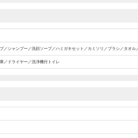
プ／シャンプー／洗顔ソープ／ハミガキセット／カミソリ／ブラシ／タオル
庫／ドライヤー／洗浄機付トイレ