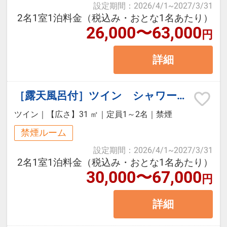
設定期間
：
2026/4/1
~
2027/3/31
2名1室1泊料金（税込み・おとな1名あたり）
26,000〜63,000
【滞在中のお愉しみ】
円
◆ラウンジ（セントラルスクエア3F
詳細
ラウンジ）
・ウェルカムドリンクをご用意
［露天風呂付］ツイン シャワーブース・トイレ付（禁煙）
・お凌ぎをご用意
・夜鳴き甘味をご用意
ツイン
｜
【広さ】31 ㎡
｜
定員1～2名
｜
禁煙
禁煙ルーム
◆湯上り処（セントラルスクエア4F
設定期間
：
2026/4/1
~
2027/3/31
2名1室1泊料金（税込み・おとな1名あたり）
大浴場前）
30,000〜67,000
円
・湯上りアイスをご用意
・湯上り乳酸菌飲料をご用意
詳細
・お夜食に共立名物「夜鳴きそば」