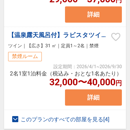
・夜鳴き甘味をご用意
詳細
◆湯上り処（セントラルスクエア4F
【温泉露天風呂付】ラビスタツイン シャワーブース・トイレ付（禁煙）
大浴場前）
・湯上りアイスをご用意
ツイン
｜
【広さ】31 ㎡
｜
定員1～2名
｜
禁煙
・湯上り乳酸菌飲料をご用意
禁煙ルーム
・お夜食に共立名物「夜鳴きそば」
設定期間
：
2026/4/1
~
2026/9/30
2名1室1泊料金（税込み・おとな1名あたり）
をご用意
32,000〜40,000
円
詳細
このプランのすべての部屋を見る[4]