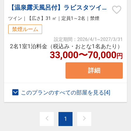
をご用意
【温泉露天風呂付】ラビスタツイン シャワーブース・トイレ付（禁煙）
ツイン
｜
【広さ】31 ㎡
｜
定員1～2名
｜
禁煙
禁煙ルーム
設定期間
：
2026/4/1
~
2027/3/31
2名1室1泊料金（税込み・おとな1名あたり）
33,000〜70,000
円
詳細
このプランのすべての部屋を見る[4]
1