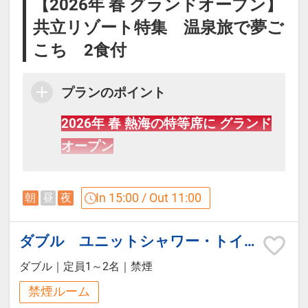
【2026年 春 グランドオープン】
共立リゾート特集 温泉旅で夢ご
こち 2食付
プランのポイント
2026年 春 熱海の特等席に グランド
オープン
Odakyu×共立リゾート コラボ企画
In 15:00 / Out 11:00
朝
昼
夜
【記念日のお客様へ】（前後2週間
ダブル ユニットシャワー・トイレ付（禁煙）
以内：予約時に要望欄にて申し出く
ダブル
｜
定員1～2名
｜
禁煙
ださい）
禁煙ルーム
◆ホテルオリジナル記念品をご用意