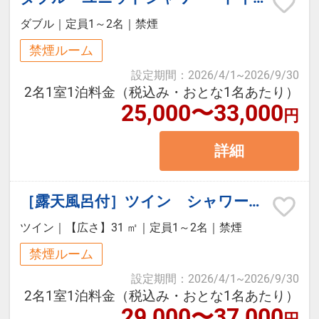
引」で早い予約がお得！
ダブル
｜
定員1～2名
｜
禁煙
※掲載金額は割引後のご料金となり
禁煙ルーム
ます。
設定期間
：
2026/4/1
~
2026/9/30
2名1室1泊料金（税込み・おとな1名あたり）
【記念日のお客様へ】（前後2週間
25,000〜33,000
円
以内：予約時に要望欄にて申し出く
ださい）
詳細
◆ホテルオリジナル記念品をご用意
［露天風呂付］ツイン シャワーブース・トイレ付（禁煙）
【滞在中のお愉しみ】
ツイン
｜
【広さ】31 ㎡
｜
定員1～2名
｜
禁煙
◆ラウンジ（セントラルスクエア3F
禁煙ルーム
ラウンジ）
設定期間
：
2026/4/1
~
2026/9/30
・ウェルカムドリンクをご用意
2名1室1泊料金（税込み・おとな1名あたり）
29,000〜37,000
・お凌ぎをご用意
円