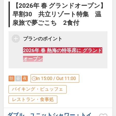
【2026年 春 グランドオープン】
早割30 共立リゾート特集 温
泉旅で夢ごこち 2食付
プランのポイント
2026年 春 熱海の特等席に グランド
オープン
Odakyu×共立リゾート コラボ企画
In 15:00 / Out 11:00
朝
昼
夜
★☆★
ご旅行の計画は早めがお得
★☆★
バイキング・ビュッフェ
30日前までの早期予約割引プランを
レストラン・食事処
ご用意しました。
早割30適用で大人「最大2,000円割
ダブル ユニットシャワー・トイレ付（禁煙）