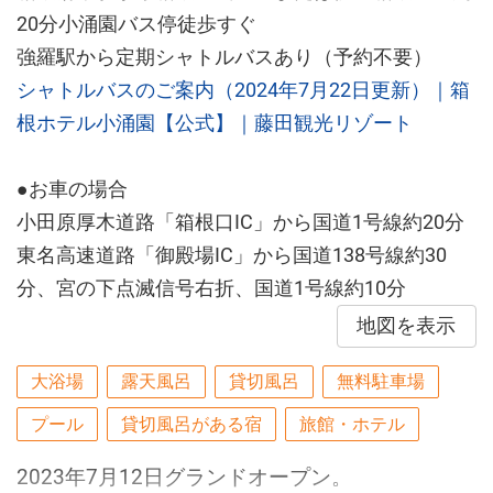
20分小涌園バス停徒歩すぐ
強羅駅から定期シャトルバスあり（予約不要）
シャトルバスのご案内（2024年7月22日更新）｜箱
根ホテル小涌園【公式】｜藤田観光リゾート
●お車の場合
小田原厚木道路「箱根口IC」から国道1号線約20分
東名高速道路「御殿場IC」から国道138号線約30
分、宮の下点滅信号右折、国道1号線約10分
地図を表示
大浴場
露天風呂
貸切風呂
無料駐車場
プール
貸切風呂がある宿
旅館・ホテル
2023年7月12日グランドオープン。