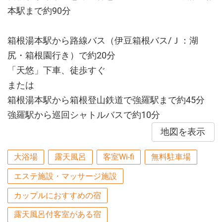
本駅まで約90分
箱根湯本駅から路線バス（伊豆箱根バス/Ｊ：湖
尻・箱根園行き）で約20分
「天悠」下車、徒歩すぐ
または
箱根湯本駅から箱根登山鉄道で強羅駅まで約45分
強羅駅から巡回シャトルバスで約10分
地図を表示
大浴場
露天風呂
客室Wi-fi
無料駐車場
エステ施設・マッサージ施設
カップルにおすすめの宿
露天風呂付客室がある宿