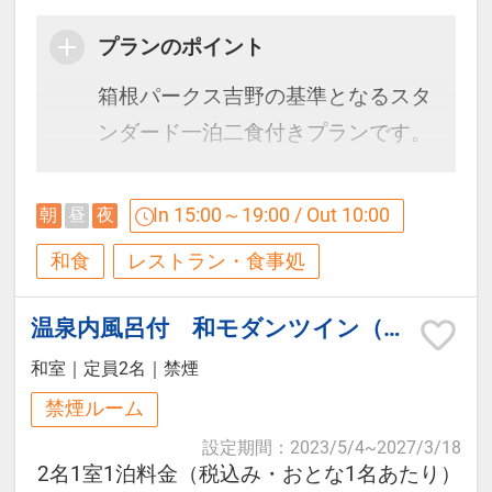
お風呂付き客室をご予約の場合はお
※6月中旬以降は夏献立となりま
名)をお願いします
部屋でも同成分の温泉をご利用可能
プランのポイント
す。
です。
箱根パークス吉野の基準となるスタ
ンダード一泊二食付きプランです。
【貸切露天風呂】
【ご朝食】
5階SPAゾーン貸切風呂『雲』『星』
四季折々の旬の味覚を楽しむ和食会
In 15:00～19:00 / Out 10:00
朝
昼
夜
『月』
オープンキッチンが自慢のダイニン
席料理と、箱根湯本温泉の名湯を満
和食
レストラン・食事処
グにて
喫。
利用時間：15:30～22:30（60分/1
和洋バイキングをご用意しておりま
初めての箱根旅行、ご夫婦・カップ
温泉内風呂付 和モダンツイン（バス/トイレ付/禁煙/定員2名）
回）
す。
ル・ファミリー旅行など幅広いお客
料金：3，300円（税込）
和室
｜
定員2名
｜
禁煙
様におすすめの基本プランです。
※当日フロント受付（事前予約不
■営業時間：7:00～9:00（最終入場
禁煙ルーム
可）
8:30）
設定期間
：
2023/5/4
~
2027/3/18
箱根の自然に囲まれた静かな環境の
2名1室1泊料金（税込み・おとな1名あたり）