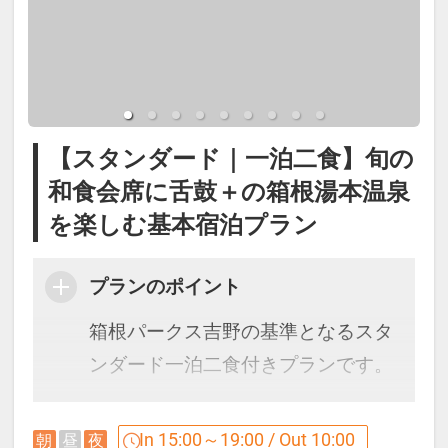
をお楽しみください。
たph8.7の箱根湯本温泉。
い。
柔らかく湯疲れしにくい泉質で、疲
■夕食開始時間
労回復や美肌効果が期待できます。
18:00～19:30（最終開始）
●ご同伴のお子様(小学生)・幼児(未
※夕食は3泊目までは異なるお献
就学児～3歳)･乳児(2-0歳)がいらっ
展望露天風呂では箱根の自然を感じ
【スタンダード｜一泊二食】旬の
立。4泊目は初日と同じものとなり
しゃる場合、ご年齢を教えて下さ
ながら、ご滞在中何度でも温泉をお
和食会席に舌鼓＋の箱根湯本温泉
ます。
い｡2-0歳添寝の方無料につき人数含
楽しみいただけます。
を楽しむ基本宿泊プラン
※仕入れ状況により内容が変わる
めず備考欄に年齢と人数(例:2歳ｘ1
お風呂付き客室をご予約の場合はお
場合がございます。
名)をお願いします
部屋でも同成分の温泉をご利用可能
プランのポイント
※6月中旬以降は夏献立となりま
です。
す。
箱根パークス吉野の基準となるスタ
ンダード一泊二食付きプランです。
【貸切露天風呂】
5階SPAゾーン貸切風呂『雲』『星』
【ご朝食】
四季折々の旬の味覚を楽しむ和食会
In 15:00～19:00 / Out 10:00
朝
昼
夜