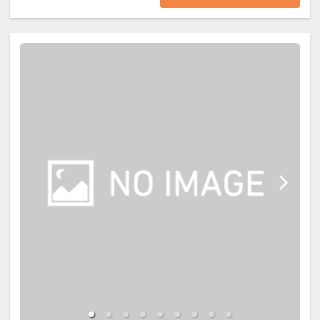
┏┏┏ お食事 ┏┏┏
【ご夕食】
お食事処にて、旬の食材を使用した
和食会席膳をご用意いたします。
料理長が一品一品丁寧に仕上げる季
節替わりの献立をお楽しみくださ
い。
■夕食開始時間
18:00～19:30（最終開始）
※夕食は3泊目までは異なるお献
立。4泊目は初日と同じものとなり