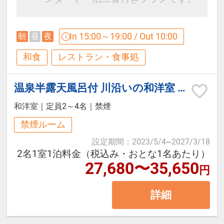
5階SPAゾーン貸切風呂『雲』『星』
【ご朝食】
『月』
四季折々の旬の味覚を楽しむ和食会
In 15:00～19:00 / Out 10:00
朝
昼
夜
オープンキッチンが自慢のダイニン
席料理と、箱根湯本温泉の名湯を満
利用時間：15:30～22:30（60分/1
和食
レストラン・食事処
グにて
喫。
回）
和洋バイキングをご用意しておりま
初めての箱根旅行、ご夫婦・カップ
料金：3，300円（税込）
温泉半露天風呂付 川沿いの和洋室 バリアフリータイプ（檜風呂/トイレ付/禁煙）
す。
ル・ファミリー旅行など幅広いお客
※当日フロント受付（事前予約不
和洋室
｜
定員2～4名
｜
禁煙
様におすすめの基本プランです。
可）
■営業時間：7:00～9:00（最終入場
禁煙ルーム
8:30）
設定期間
：
2023/5/4
~
2027/3/18
箱根の自然に囲まれた静かな環境の
┏┏┏ 周辺観光 ┏┏┏
2名1室1泊料金（税込み・おとな1名あたり）
中で、温泉旅館ならではのゆったり
27,680〜35,650
円
【お食事対応について】
としたひとときをお過ごしくださ
・玉簾の滝（徒歩約3分）
詳細
い。
・箱根彫刻の森美術館（車約20分）
ベジタリアン・ハラル・コーシャ
・箱根小涌園ユネッサン（車約25