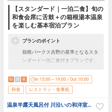
ます。
【スタンダード｜一泊二食】旬の
※仕入れ状況により内容が変わる
和食会席に舌鼓＋の箱根湯本温泉
場合がございます。
を楽しむ基本宿泊プラン
※6月中旬以降は夏献立となりま
プランのポイント
す。
箱根パークス吉野の基準となるスタ
ンダード一泊二食付きプランです。
【ご朝食】
四季折々の旬の味覚を楽しむ和食会
In 15:00～19:00 / Out 10:00
朝
昼
夜
オープンキッチンが自慢のダイニン
席料理と、箱根湯本温泉の名湯を満
和食
レストラン・食事処
グにて
喫。
和洋バイキングをご用意しておりま
初めての箱根旅行、ご夫婦・カップ
温泉半露天風呂付 川沿いの和洋室（檜風呂/トイレ付/禁煙）
す。
ル・ファミリー旅行など幅広いお客