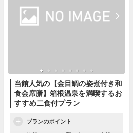
┏┏┏ 温泉 ┏┏┏
箱根湯本温泉で、季節の味覚と温泉
お食事処にて
を楽しむ王道の一泊二食付きステイ
【大浴場・展望露天風呂】
金目鯛の姿煮付付き 和食会席膳
をお楽しみください。
湯本1号泉を含む3本の源泉を使用し
たph8.7の箱根湯本温泉。
旬の食材を使用した会席料理に、特
柔らかく湯疲れしにくい泉質で、疲
別に当館おすすめの金目鯛の姿煮付
●ご同伴のお子様(小学生)・幼児(未
労回復や美肌効果が期待できます。
を加えた献立をご用意いたします。
就学児～3歳)･乳児(2-0歳)がいらっ
しゃる場合、ご年齢を教えて下さ
展望露天風呂では箱根の自然を感じ
（夕食開始時間 18:00～／最終開始
当館人気の【金目鯛の姿煮付き和
い｡2-0歳添寝の方無料につき人数含
ながら、ご滞在中何度でも温泉をお
19:30）
食会席膳】箱根温泉を満喫するお
めず備考欄に年齢と人数(例:2歳ｘ1
楽しみいただけます。
すすめ二食付プラン
名)をお願いします
お風呂付き客室をご予約の場合はお
※仕入状況により内容が変更となる
部屋でも同成分の温泉をご利用可能
プランのポイント
場合がございます。
です。