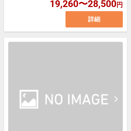
中で、温泉旅館ならではのゆったり
19,260〜28,500
円
┏┏┏ 周辺観光 ┏┏┏
【お食事対応について】
としたひとときをお過ごしくださ
詳細
い。
・玉簾の滝（徒歩約3分）
ベジタリアン・ハラル・コーシャ
・箱根彫刻の森美術館（車約20分）
ー・グルテンフリー・アレルギー対
┏┏┏ お食事 ┏┏┏
・箱根小涌園ユネッサン（車約25
応および食材変更等の個別対応は承
分）
っておりません。
【ご夕食】
・箱根神社／芦ノ湖（車約25分）
・大涌谷（車約35分）
┏┏┏ 温泉 ┏┏┏
お食事処にて、旬の食材を使用した
・御殿場アウトレット（車約60分）
和食会席膳をご用意いたします。
【大浴場・展望露天風呂】
料理長が一品一品丁寧に仕上げる季
箱根湯本温泉で、季節の味覚と温泉
湯本1号泉を含む3本の源泉を使用し
節替わりの献立をお楽しみくださ
を楽しむ王道の一泊二食付きステイ
たph8.7の箱根湯本温泉。
い。
をお楽しみください。
柔らかく湯疲れしにくい泉質で、疲
■夕食開始時間