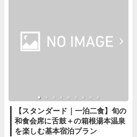
・箱根神社／芦ノ湖（車約25分）
っておりません。
・大涌谷（車約35分）
お食事処にて、旬の食材を使用した
・御殿場アウトレット（車約60分）
┏┏┏ 温泉 ┏┏┏
和食会席膳をご用意いたします。
料理長が一品一品丁寧に仕上げる季
箱根湯本温泉で、季節の味覚と温泉
【大浴場・展望露天風呂】
節替わりの献立をお楽しみくださ
を楽しむ王道の一泊二食付きステイ
湯本1号泉を含む3本の源泉を使用し
い。
をお楽しみください。
たph8.7の箱根湯本温泉。
■夕食開始時間
柔らかく湯疲れしにくい泉質で、疲
18:00～19:30（最終開始）
労回復や美肌効果が期待できます。
※夕食は3泊目までは異なるお献
●ご同伴のお子様(小学生)・幼児(未
立。4泊目は初日と同じものとなり
就学児～3歳)･乳児(2-0歳)がいらっ
展望露天風呂では箱根の自然を感じ
ます。
【スタンダード｜一泊二食】旬の
しゃる場合、ご年齢を教えて下さ
ながら、ご滞在中何度でも温泉をお
※仕入れ状況により内容が変わる
和食会席に舌鼓＋の箱根湯本温泉
い｡2-0歳添寝の方無料につき人数含
楽しみいただけます。
場合がございます。
を楽しむ基本宿泊プラン
めず備考欄に年齢と人数(例:2歳ｘ1