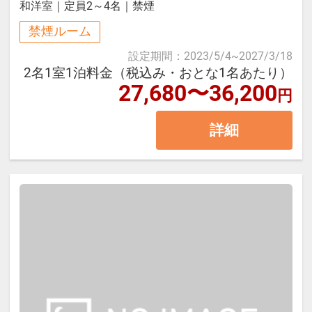
和洋室
｜
定員2～4名
｜
禁煙
様におすすめの基本プランです。
■営業時間：7:00～9:00（最終入場
禁煙ルーム
8:30）
設定期間
：
2023/5/4
~
2027/3/18
箱根の自然に囲まれた静かな環境の
2名1室1泊料金（税込み・おとな1名あたり）
中で、温泉旅館ならではのゆったり
27,680〜36,200
円
【お食事対応について】
としたひとときをお過ごしくださ
詳細
い。
ベジタリアン・ハラル・コーシャ
ー・グルテンフリー・アレルギー対
┏┏┏ お食事 ┏┏┏
応および食材変更等の個別対応は承
っておりません。
【ご夕食】
┏┏┏ 温泉 ┏┏┏
お食事処にて、旬の食材を使用した
和食会席膳をご用意いたします。
【大浴場・展望露天風呂】