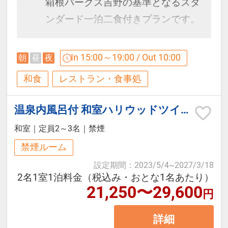
箱根パークス吉野の基準となるスタ
ンダード一泊二食付きプランです。
四季折々の旬の味覚を楽しむ和食会
In 15:00～19:00 / Out 10:00
朝
昼
夜
席料理と、箱根湯本温泉の名湯を満
和食
レストラン・食事処
喫。
初めての箱根旅行、ご夫婦・カップ
温泉内風呂付 和室ハリウッドツイン（バス/トイレ付/禁煙/定員3名）
ル・ファミリー旅行など幅広いお客
和室
｜
定員2～3名
｜
禁煙
様におすすめの基本プランです。
禁煙ルーム
設定期間
：
2023/5/4
~
2027/3/18
箱根の自然に囲まれた静かな環境の
2名1室1泊料金（税込み・おとな1名あたり）
中で、温泉旅館ならではのゆったり
21,250〜29,600
円
としたひとときをお過ごしくださ
詳細
い。