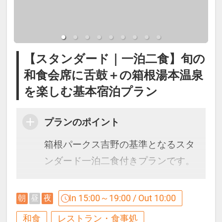
労回復や美肌効果が期待できます。
18:00～19:30（最終開始）
※夕食は3泊目までは異なるお献
●ご同伴のお子様(小学生)・幼児(未
展望露天風呂では箱根の自然を感じ
立。4泊目は初日と同じものとなり
就学児～3歳)･乳児(2-0歳)がいらっ
ながら、ご滞在中何度でも温泉をお
ます。
【スタンダード｜一泊二食】旬の
しゃる場合、ご年齢を教えて下さ
楽しみいただけます。
※仕入れ状況により内容が変わる
和食会席に舌鼓＋の箱根湯本温泉
い｡2-0歳添寝の方無料につき人数含
お風呂付き客室をご予約の場合はお
場合がございます。
を楽しむ基本宿泊プラン
めず備考欄に年齢と人数(例:2歳ｘ1
部屋でも同成分の温泉をご利用可能
※6月中旬以降は夏献立となりま
名)をお願いします
です。
プランのポイント
す。
箱根パークス吉野の基準となるスタ
【貸切露天風呂】
ンダード一泊二食付きプランです。
5階SPAゾーン貸切風呂『雲』『星』
【ご朝食】
『月』
四季折々の旬の味覚を楽しむ和食会
In 15:00～19:00 / Out 10:00
朝
昼
夜
オープンキッチンが自慢のダイニン
席料理と、箱根湯本温泉の名湯を満
利用時間：15:30～22:30（60分/1
和食
レストラン・食事処
グにて