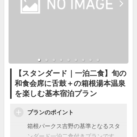
料理長が一品一品丁寧に仕上げる季
湯本1号泉を含む3本の源泉を使用し
節替わりの献立をお楽しみくださ
たph8.7の箱根湯本温泉。
い。
柔らかく湯疲れしにくい泉質で、疲
■夕食開始時間
労回復や美肌効果が期待できます。
18:00～19:30（最終開始）
※夕食は3泊目までは異なるお献
展望露天風呂では箱根の自然を感じ
立。4泊目は初日と同じものとなり
ながら、ご滞在中何度でも温泉をお
ます。
【スタンダード｜一泊二食】旬の
楽しみいただけます。
※仕入れ状況により内容が変わる
和食会席に舌鼓＋の箱根湯本温泉
お風呂付き客室をご予約の場合はお
場合がございます。
を楽しむ基本宿泊プラン
部屋でも同成分の温泉をご利用可能
※6月中旬以降は夏献立となりま
です。
プランのポイント
す。
箱根パークス吉野の基準となるスタ
【貸切露天風呂】
ンダード一泊二食付きプランです。