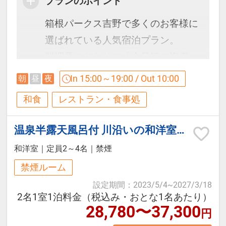
プランのポイント
す。
箱根パークス吉野で多くのお客様に
【貸切露天風呂】
選ばれている人気宿泊プラン。
5階SPAゾーン貸切風呂『雲』『星』
【ご朝食】
料理長こだわりの「金目鯛の姿煮」
『月』
を添えた和食会席膳をご用意いたし
In 15:00～19:00 / Out 10:00
朝
昼
夜
オープンキッチンが自慢のダイニン
ます。
利用時間：15:30～22:30（60分/1
和食
レストラン・食事処
グにて
回）
和洋バイキングをご用意しておりま
ふっくらと炊き上げた金目鯛は、旨
料金：3，300円（税込）
温泉半露天風呂付 川沿いの和洋室（檜風呂/トイレ付/禁煙）
す。
みを引き立てる特製の煮汁で仕上げ
※当日フロント受付（事前予約不
和洋室
｜
定員2～4名
｜
禁煙
た当館自慢の一品。
可）
■営業時間：7:00～9:00（最終入場
禁煙ルーム
ご旅行の夕食を少し贅沢に楽しみた
8:30）
設定期間
：
2023/5/4
~
2027/3/18
い方や、初めてご宿泊されるお客様
┏┏┏ 周辺観光 ┏┏┏
2名1室1泊料金（税込み・おとな1名あたり）
にもおすすめです。
28,780〜37,300
円
【お食事対応について】