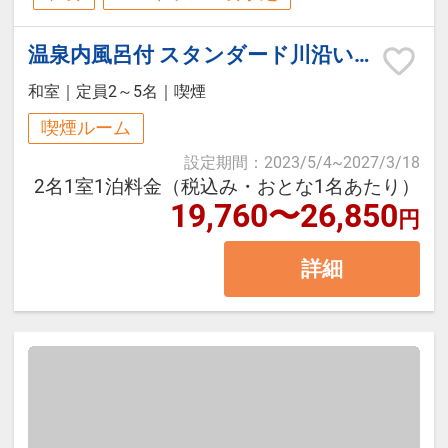
喫。
回）
和洋バイキングをご用意しておりま
初めての箱根旅行、ご夫婦・カップ
料金：3，300円（税込）
温泉内風呂付 スタンダード川沿いの和室（バス/トイレ付/喫煙可）
す。
ル・ファミリー旅行など幅広いお客
※当日フロント受付（事前予約不
和室
｜
定員2～5名
｜
喫煙
様におすすめの基本プランです。
可）
■営業時間：7:00～9:00（最終入場
喫煙ルーム
8:30）
設定期間
：
2023/5/4
~
2027/3/18
箱根の自然に囲まれた静かな環境の
┏┏┏ 周辺観光 ┏┏┏
2名1室1泊料金（税込み・おとな1名あたり）
中で、温泉旅館ならではのゆったり
19,760〜26,850
円
【お食事対応について】
としたひとときをお過ごしくださ
・玉簾の滝（徒歩約3分）
詳細
い。
・箱根彫刻の森美術館（車約20分）
ベジタリアン・ハラル・コーシャ
・箱根小涌園ユネッサン（車約25
ー・グルテンフリー・アレルギー対
┏┏┏ お食事 ┏┏┏
分）
応および食材変更等の個別対応は承
・箱根神社／芦ノ湖（車約25分）
っておりません。
【ご夕食】
・大涌谷（車約35分）