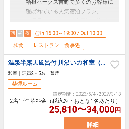
箱根パークス吉野で多くのお客様に
【ご朝食】
選ばれている人気宿泊プラン。
【貸切露天風呂】
料理長こだわりの「金目鯛の姿煮」
5階SPAゾーン貸切風呂『雲』『星』
オープンキッチンが自慢のダイニン
を添えた和食会席膳をご用意いたし
In 15:00～19:00 / Out 10:00
朝
昼
夜
『月』
グにて
ます。
和食
レストラン・食事処
和洋バイキングをご用意しておりま
■利用時間：15:30～22:30（60分/1
す。
ふっくらと炊き上げた金目鯛は、旨
回）
温泉半露天風呂付 川沿いの和室（檜風呂/トイレ付/禁煙）
みを引き立てる特製の煮汁で仕上げ
■料金：3，300円（税込）
和室
｜
定員2～5名
｜
禁煙
営業時間：7:00～9:00（最終入場
た当館自慢の一品。
※当日フロント受付（事前予約不
8:30）
禁煙ルーム
ご旅行の夕食を少し贅沢に楽しみた
可）
設定期間
：
2023/5/4
~
2027/3/18
い方や、初めてご宿泊されるお客様
2名1室1泊料金（税込み・おとな1名あたり）
【お食事アレルギー等他の対応につ
にもおすすめです。
25,810〜34,000
円
きまして】
【！ご注意！】
当館の料理は、コースごとに固定さ
詳細
※本プランの金目鯛は1泊目のみの
●ご同伴のお子様(小学生)・幼児(未