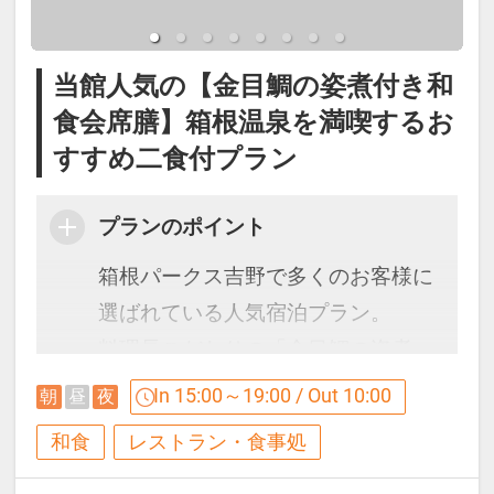
を加えた献立をご用意いたします。
就学児～3歳)･乳児(2-0歳)がいらっ
展望露天風呂では箱根の自然を感じ
しゃる場合、ご年齢を教えて下さ
ながら、ご滞在中何度でも温泉をお
（夕食開始時間 18:00～／最終開始
当館人気の【金目鯛の姿煮付き和
い｡2-0歳添寝の方無料につき人数含
楽しみいただけます。
19:30）
食会席膳】箱根温泉を満喫するお
めず備考欄に年齢と人数(例:2歳ｘ1
お風呂付き客室をご予約の場合はお
すすめ二食付プラン
名)をお願いします
部屋でも同成分の温泉をご利用可能
※仕入状況により内容が変更となる
です。
プランのポイント
場合がございます。
箱根パークス吉野で多くのお客様に
【貸切露天風呂】
【ご朝食】
選ばれている人気宿泊プラン。
5階SPAゾーン貸切風呂『雲』『星』
料理長こだわりの「金目鯛の姿煮」
『月』
オープンキッチンが自慢のダイニン
を添えた和食会席膳をご用意いたし
In 15:00～19:00 / Out 10:00
朝
昼
夜
グにて
ます。
利用時間：15:30～22:30（60分/1
和食
レストラン・食事処
和洋バイキングをご用意しておりま
回）
す。