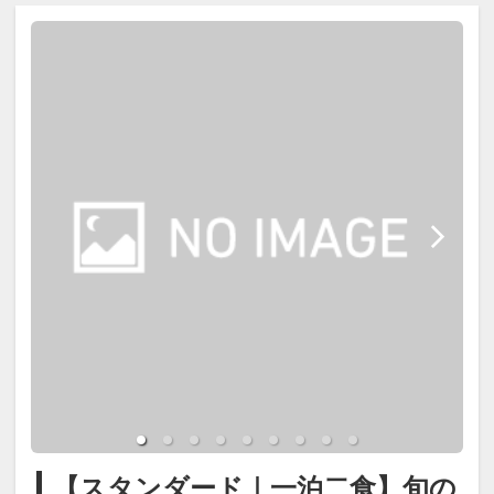
ー・グルテンフリー・アレルギー対
┏┏┏ お食事 ┏┏┏
分）
応および食材変更等の個別対応は承
・箱根神社／芦ノ湖（車約25分）
っておりません。
【ご夕食】
・大涌谷（車約35分）
・御殿場アウトレット（車約60分）
┏┏┏ 温泉 ┏┏┏
お食事処にて、旬の食材を使用した
和食会席膳をご用意いたします。
箱根湯本温泉で、季節の味覚と温泉
【大浴場・展望露天風呂】
料理長が一品一品丁寧に仕上げる季
を楽しむ王道の一泊二食付きステイ
湯本1号泉を含む3本の源泉を使用し
節替わりの献立をお楽しみくださ
をお楽しみください。
たph8.7の箱根湯本温泉。
い。
柔らかく湯疲れしにくい泉質で、疲
■夕食開始時間
労回復や美肌効果が期待できます。
18:00～19:30（最終開始）
●ご同伴のお子様(小学生)・幼児(未
※夕食は3泊目までは異なるお献
就学児～3歳)･乳児(2-0歳)がいらっ
展望露天風呂では箱根の自然を感じ
立。4泊目は初日と同じものとなり
しゃる場合、ご年齢を教えて下さ
ながら、ご滞在中何度でも温泉をお
ます。
【スタンダード｜一泊二食】旬の