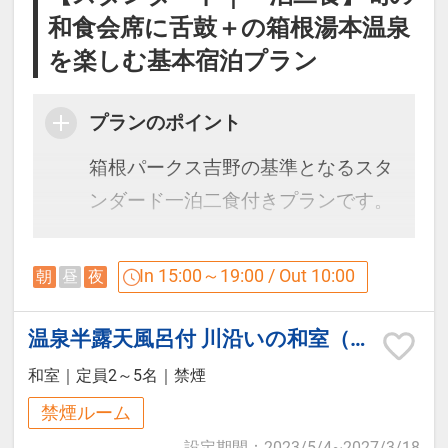
い｡2-0歳添寝の方無料につき人数含
楽しみいただけます。
※仕入れ状況により内容が変わる
和食会席に舌鼓＋の箱根湯本温泉
めず備考欄に年齢と人数(例:2歳ｘ1
お風呂付き客室をご予約の場合はお
場合がございます。
を楽しむ基本宿泊プラン
名)をお願いします
部屋でも同成分の温泉をご利用可能
※6月中旬以降は夏献立となりま
です。
プランのポイント
す。
箱根パークス吉野の基準となるスタ
【貸切露天風呂】
ンダード一泊二食付きプランです。
5階SPAゾーン貸切風呂『雲』『星』
【ご朝食】
『月』
四季折々の旬の味覚を楽しむ和食会
In 15:00～19:00 / Out 10:00
朝
昼
夜
オープンキッチンが自慢のダイニン
席料理と、箱根湯本温泉の名湯を満
利用時間：15:30～22:30（60分/1
グにて
喫。
温泉半露天風呂付 川沿いの和室（檜風呂/トイレ付/禁煙）
回）
和洋バイキングをご用意しておりま
初めての箱根旅行、ご夫婦・カップ
料金：3，300円（税込）
和室
｜
定員2～5名
｜
禁煙
す。
ル・ファミリー旅行など幅広いお客
※当日フロント受付（事前予約不
禁煙ルーム
様におすすめの基本プランです。
可）
設定期間
：
2023/5/4
~
2027/3/18