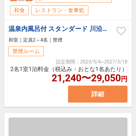
『月』
席料理と、箱根湯本温泉の名湯を満
和食
レストラン・食事処
オープンキッチンが自慢のダイニン
喫。
利用時間：15:30～22:30（60分/1
グにて
初めての箱根旅行、ご夫婦・カップ
温泉内風呂付 スタンダード 川沿いの和室（バス/トイレ付/禁煙）
回）
和洋バイキングをご用意しておりま
ル・ファミリー旅行など幅広いお客
料金：3，300円（税込）
和室
｜
定員2～4名
｜
禁煙
す。
様におすすめの基本プランです。
※当日フロント受付（事前予約不
禁煙ルーム
可）
設定期間
：
2023/5/4
~
2027/3/18
■営業時間：7:00～9:00（最終入場
箱根の自然に囲まれた静かな環境の
2名1室1泊料金（税込み・おとな1名あたり）
8:30）
中で、温泉旅館ならではのゆったり
21,240〜29,050
円
┏┏┏ 周辺観光 ┏┏┏
としたひとときをお過ごしくださ
【お食事対応について】
詳細
い。
・玉簾の滝（徒歩約3分）
・箱根彫刻の森美術館（車約20分）
ベジタリアン・ハラル・コーシャ
┏┏┏ お食事 ┏┏┏
・箱根小涌園ユネッサン（車約25
ー・グルテンフリー・アレルギー対
分）
応および食材変更等の個別対応は承
【ご夕食】