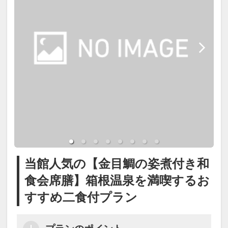
・御殿場アウトレット（車約60分）
┏┏┏ 温泉 ┏┏┏
お食事処にて、旬の食材を使用した
和食会席膳をご用意いたします。
箱根湯本温泉で、季節の味覚と温泉
【大浴場・展望露天風呂】
料理長が一品一品丁寧に仕上げる季
を楽しむ王道の一泊二食付きステイ
湯本1号泉を含む3本の源泉を使用し
節替わりの献立をお楽しみくださ
をお楽しみください。
たph8.7の箱根湯本温泉。
い。
柔らかく湯疲れしにくい泉質で、疲
■夕食開始時間
労回復や美肌効果が期待できます。
18:00～19:30（最終開始）
●ご同伴のお子様(小学生)・幼児(未
※夕食は3泊目までは異なるお献
就学児～3歳)･乳児(2-0歳)がいらっ
展望露天風呂では箱根の自然を感じ
立。4泊目は初日と同じものとなり
しゃる場合、ご年齢を教えて下さ
ながら、ご滞在中何度でも温泉をお
ます。
当館人気の【金目鯛の姿煮付き和
い｡2-0歳添寝の方無料につき人数含
楽しみいただけます。
※仕入れ状況により内容が変わる
食会席膳】箱根温泉を満喫するお
めず備考欄に年齢と人数(例:2歳ｘ1
お風呂付き客室をご予約の場合はお
場合がございます。
すすめ二食付プラン
名)をお願いします
部屋でも同成分の温泉をご利用可能
※6月中旬以降は夏献立となりま
です。