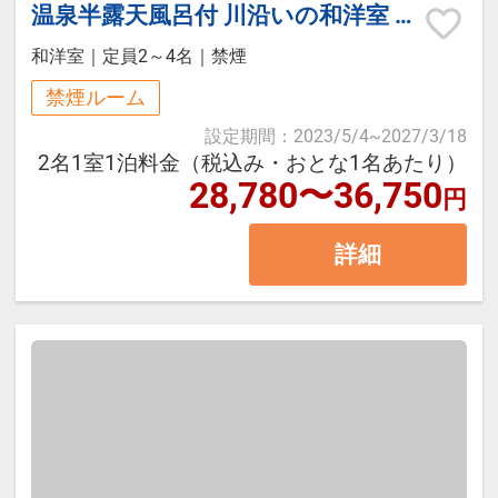
ふっくらと炊き上げた金目鯛は、旨
料金：3，300円（税込）
温泉半露天風呂付 川沿いの和洋室 バリアフリータイプ（檜風呂/トイレ付/禁煙）
みを引き立てる特製の煮汁で仕上げ
※当日フロント受付（事前予約不
和洋室
｜
定員2～4名
｜
禁煙
営業時間：7:00～9:00（最終入場
た当館自慢の一品。
可）
8:30）
禁煙ルーム
ご旅行の夕食を少し贅沢に楽しみた
設定期間
：
2023/5/4
~
2027/3/18
い方や、初めてご宿泊されるお客様
┏┏┏ 周辺観光 ┏┏┏
2名1室1泊料金（税込み・おとな1名あたり）
【お食事アレルギー等他の対応につ
にもおすすめです。
28,780〜36,750
円
きまして】
・玉簾の滝（徒歩約3分）
当館の料理は、コースごとに固定さ
詳細
※本プランの金目鯛は1泊目のみの
・箱根彫刻の森美術館（車約20分）
れた内容となり、食材や調理方法を
ご提供となります。2泊目3泊目は別
・箱根小涌園ユネッサン（車約25
変更する対応は行っておりません。
のお献立をお支度しております。
分）
（ベジタリアン、ハラル、コーシャ
・箱根神社／芦ノ湖（車約25分）
ー、グルテンフリー、アレルギー対
┏┏┏ お食事 ┏┏┏
・大涌谷（車約35分）
応、嗜好による変更等々）
・御殿場アウトレット（車約60分）
【ご夕食】