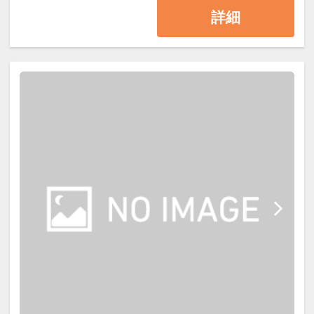
・玉簾の滝（徒歩約3分）
詳細
※本プランの金目鯛は1泊目のみの
・箱根彫刻の森美術館（車約20分）
ベジタリアン・ハラル・コーシャ
ご提供となります。2泊目3泊目は別
・箱根小涌園ユネッサン（車約25
ー・グルテンフリー・アレルギー対
のお献立をお支度しております。
分）
応および食材変更等の個別対応は承
・箱根神社／芦ノ湖（車約25分）
っておりません。
┏┏┏ お食事 ┏┏┏
・大涌谷（車約35分）
・御殿場アウトレット（車約60分）
┏┏┏ 温泉 ┏┏┏
【ご夕食】
箱根湯本温泉で、季節の味覚と温泉
【大浴場・展望露天風呂】
お食事処にて
を楽しむ王道の一泊二食付きステイ
湯本1号泉を含む3本の源泉を使用し
金目鯛の姿煮付付き 和食会席膳
をお楽しみください。
たph8.7の箱根湯本温泉。
柔らかく湯疲れしにくい泉質で、疲
旬の食材を使用した会席料理に、特
労回復や美肌効果が期待できます。
別に当館おすすめの金目鯛の姿煮付
●ご同伴のお子様(小学生)・幼児(未