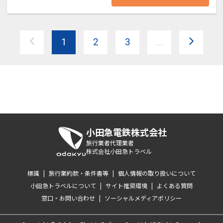
れた内容となり、食材や調理方法を
ご提供となります。2泊目3泊目は別
就学児～3歳)･乳児(2-0歳)の方のご
変更する対応は行っておりません。
のお献立をお支度しております。
年齢を教えて下さい｡2-0歳添寝の方
（ベジタリアン、ハラル、コーシャ
1
2
3
...
無料につき人数含めずに、当館まで
ー、グルテンフリー、アレルギー対
┏┏┏ お食事 ┏┏┏
年齢と人数(例:2歳ｘ1名)をご連絡お
応、嗜好による変更等々）
願いします
【ご夕食】
┏┏┏ 温泉 ┏┏┏
提携販売機能以外での旅行旅行代
お食事処にて
理店様およびツアーオペレーター様
小田急電鉄株式会社
【大浴場・展望露天風呂】
金目鯛の姿煮付付き 和食会席膳
旅行業者代理業者
など、再販・転売を目的としたご予
株式会社小田急トラベル
湯本1号泉を含む3本の源泉を使用し
約はお受けいたしかねます。
たph8.7の箱根湯本温泉。
標識
|
旅行業約款・条件書等
|
個人情報の取り扱いについて
旬の食材を使用した会席料理に、特
柔らかく湯疲れしにくい泉質で、疲
小田急トラベルについて
|
サイト推奨環境
|
よくある質問
別に当館おすすめの金目鯛の姿煮付
窓口・お問い合わせ
|
ソーシャルメディアポリシー
労回復や美肌効果が期待できます。
を加えた献立をご用意いたします。