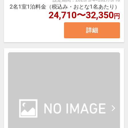
■営業時間：7:00～9:00（最終入場
2名1室1泊料金（税込み・おとな1名あたり）
8:30）
24,710〜32,350
箱根の自然に囲まれた静かな環境の
円
┏┏┏ 周辺観光 ┏┏┏
中で、温泉旅館ならではのゆったり
【お食事対応について】
詳細
としたひとときをお過ごしくださ
・玉簾の滝（徒歩約3分）
い。
・箱根彫刻の森美術館（車約20分）
ベジタリアン・ハラル・コーシャ
・箱根小涌園ユネッサン（車約25
ー・グルテンフリー・アレルギー対
┏┏┏ お食事 ┏┏┏
分）
応および食材変更等の個別対応は承
・箱根神社／芦ノ湖（車約25分）
っておりません。
【ご夕食】
・大涌谷（車約35分）
・御殿場アウトレット（車約60分）
┏┏┏ 温泉 ┏┏┏
お食事処にて、旬の食材を使用した
和食会席膳をご用意いたします。
箱根湯本温泉で、季節の味覚と温泉
【大浴場・展望露天風呂】
料理長が一品一品丁寧に仕上げる季
を楽しむ王道の一泊二食付きステイ
湯本1号泉を含む3本の源泉を使用し
節替わりの献立をお楽しみくださ