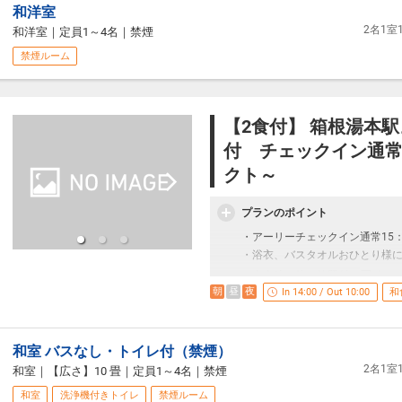
以下の内1つをご持参いただき、
和洋室
・夕朝食は2階お食事処にてご用
グループに1名様でも①～③をお
2名1
和洋室
｜
定員1～4名
｜
禁煙
・お食事時間を2部制としており
だけます。
・連泊の場合、2日目は別メニュ
禁煙ルーム
当日ご持参が無い場合は通常料
・お食事は季節により随時変更
せ。
・お子様のご夕食はお子様用の
（中学・高校・大学・専門学校
① 学生証 ② 学生証の写真 ③
■お風呂について■
【2食付】 箱根湯本
の写真
5F大浴場は箱根温泉の内風呂・
付 チェックイン通常1
・ご利用時間 13時～24時、5時～
■お食事のご案内■
クト～
・大浴場内にサウナも併設して
・ご夕食（お刺身三点盛付き）
・同5Fに貸切家族風呂(有料)
米沢牛のしゃぶしゃぶ、金目鯛
プランのポイント
※食材の産地や銘柄は仕入れ状
■その他のご案内■
・アーリーチェックイン通常15：0
※夕食時飲み放題(70分間)付き
・敷地内全面禁煙です。※1F,2
・浴衣、バスタオルおひとり様に
・ご朝食
・24時～5時の間、正面玄関を
アルコ
和食膳をご用意いたします。
・夕食時、飲み放題付（
・2連泊以上されるお客様のお部
朝
昼
夜
In 14:00 / Out 10:00
和
・箱根湯本駅から温泉場送迎バス
■その他お食事についてのご案内
※こどもA・Ｂのお食事はお子様
・お布団敷きはセルフサービス
・夕朝食は2階お食事処にてご用
※寝具のご用意はセルフとなり
・滞在中無料サービス(15:00～翌日
・お食事時間を2部制としており
和室 バスなし・トイレ付（禁煙）
館内に無料のアイスコーナーを
・連泊の場合、2日目は別メニュ
2名1
和室
｜
【広さ】10 畳
｜
定員1～4名
｜
禁煙
※サービス内容や提供のお時間
・お食事は季節により随時変更
和室
洗浄機付きトイレ
禁煙ルーム
・お子様のご夕食はお子様用の