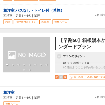
■お風呂について■
和洋室 バスなし・トイレ付（禁煙）
5F大浴場は箱根温泉の内風呂・
2名1
和洋室
｜
定員1～4名
｜
禁煙
・ご利用時間 13時～24時、5時～
和室
洗浄機付きトイレ
和洋室
禁煙ルーム
・大浴場内にサウナも併設して
・同5Fに貸切家族風呂(有料)
■その他のご案内■
【早割60】箱根湯本か
・敷地内全面禁煙です。※1F,2
ンダードプラン
・24時～5時の間、正面玄関を
・2連泊以上されるお客様のお部
・箱根湯本駅から温泉場送迎バス
プランのポイント
・お布団敷きはセルフサービス
■おすすめポイント■
・滞在中無料サービス(15:00～翌日
60日前までのご予約がお得にな
館内に無料のアイスコーナーを
※サービス内容や提供のお時間
■お食事■
朝
昼
夜
In 15:00～19:00 / Out 10:0
・ご夕食
米沢牛のしゃぶしゃぶに、一の
※夕食時飲み放題（70分間）が
和洋室
みいただけます。
2名1
和洋室
｜
定員1～4名
｜
禁煙
禁煙ルーム
・ご朝食