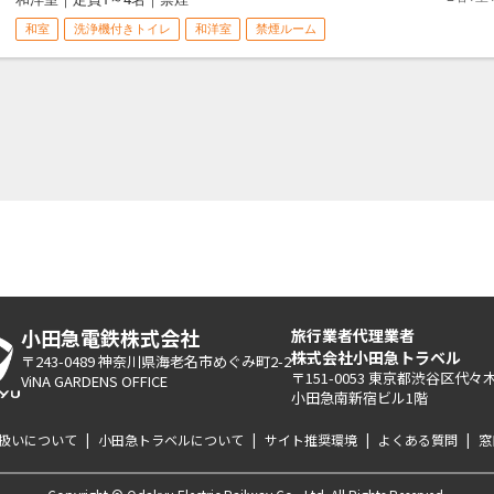
・敷地内全面禁煙です。※1F,2
和室
洗浄機付きトイレ
和洋室
禁煙ルーム
・24時～5時の間、正面玄関を
・箱根湯本駅から温泉場送迎バス
・お布団敷きはセルフサービス
■よくあるご質問■
一の湯公式ホームページのよく
小田急電鉄株式会社
旅行業者代理業者
株式会社小田急トラベル
〒243-0489 神奈川県海老名市めぐみ町2-2
〒151-0053 東京都渋谷区代々木2
ViNA GARDENS OFFICE
小田急南新宿ビル1階
扱いについて
|
小田急トラベルについて
|
サイト推奨環境
|
よくある質問
|
窓