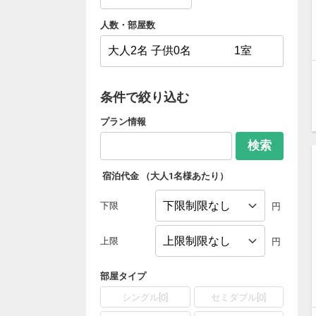
人数・部屋数
条件で絞り込む
プラン情報
検索
宿泊代金
（大人1名様あたり）
下限
円
上限
円
部屋タイプ
シングル[0]
セミダブル[0]