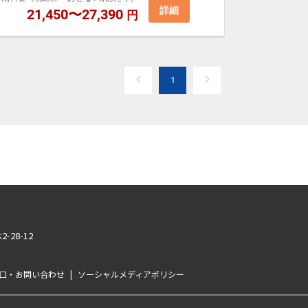
Fに喫煙スペースがございます。
詳細
21,450〜27,390
円
施錠致します。外出の際は、お気をつけください。
（有料:200円）も出ております。
でお願いしております。
1
あるご質問をご覧ください。
-28-12
口・お問い合わせ
|
ソーシャルメディアポリシー