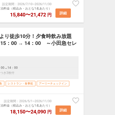
チェックインの際に1名様分ご提示をお願いします。
意。
設定期間
：
2026/7/10
~
2026/11/30
持ちの方がいらっしゃいましたら本プランをご利用いた
室1泊料金（税込み・おとな1名あたり）
ます。
詳細
15,840〜21,472
円
ーにてご用意いたします
金となり、宿泊料金が上がりますのでご注意下さいま
されます
メニューでご用意致します
などが対象です。小学生不可）
 3年以内に卒業したという「卒業証書」、「学生証」など
駅より徒歩10分！夕食時飲み放題
露天風呂の二種類の温泉をご用意。
5：00 → 14：00 ～小田急セレ
10時
おります。
一の湯ならではの創作和食
もございます。チェックイン時にご予約ください。
の姿煮を含むお食事をご用意しております。
況によって急遽変わる場合がございます。
0→14：00
Fに喫煙スペースあり
つき2枚付
施錠致します。
ール類は
20歳以上）
屋の清掃はございません
食
レストラン・食事処
アーリーチェックイン
（有料:200円）も出ております
■
用の食事内容となります。
でお願いしております
意。
ます。
10:00)
ます。
設定期間
：
2026/5/1
~
2026/11/30
ご用意しております。
ーにてご用意いたします
室1泊料金（税込み・おとな1名あたり）
は変わる場合がございます。
されます
詳細
18,150〜24,090
円
メニューでご用意致します