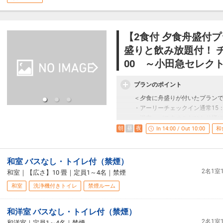
和食膳をご用意いたします。
■その他食事に関して■
【2食付 夕食舟盛付
・夕朝食は2階お食事処にてご用
盛りと飲み放題付！ チ
・お食事時間を2部制としており
・連泊の場合、2日目は別メニュ
00 ～小田急セレク
・お食事は季節により随時変更
・お子様のご夕食はお子様用の
プランのポイント
＜夕食に舟盛りが付いたプラン
■お風呂■
・アーリーチェックイン通常15：0
5F大浴場は箱根温泉の内風呂・
・浴衣、バスタオルおひとり様に
・ご利用時間 13時～24時、5時～
アルコ
朝
昼
夜
In 14:00 / Out 10:00
和
・大浴場内にはサウナも併設し
・夕食時、飲み放題付（
・同5Fに貸切家族風呂（有料）
ご利用料金 2,200円(税込)
※こどもA・Ｂのお食事はお子様
・メンテナンス等で急遽時間が
※寝具のご用意はセルフとなり
和室 バスなし・トイレ付（禁煙）
2名1
和室
｜
【広さ】10 畳
｜
定員1～4名
｜
禁煙
■お子様料金について■
和室
洗浄機付きトイレ
禁煙ルーム
箱根路開雲では"3歳以上のお子様
3歳以上の未就学児"のお子様は、
和洋室 バスなし・トイレ付（禁煙）
■ご注意■
2名1
和洋室
｜
定員1～4名
｜
禁煙