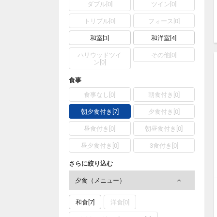
ダブル[0]
ツイン[0]
トリプル[0]
フォース[0]
和室[3]
和洋室[4]
ハリウッドツイ
その他[0]
ン[0]
食事
食事なし[0]
朝食付き[0]
朝夕食付き[7]
夕食付き[0]
昼食付き[0]
朝昼食付き[0]
昼夕食付き[0]
3食付き[0]
さらに絞り込む
夕食（メニュー）
和食[7]
洋食[0]