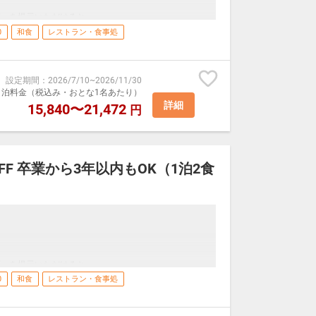
証」を提示いただけると、
いただけます！
0
和食
レストラン・食事処
チェックインの際に1名様分ご提示をお願いします。
設定期間
：
2026/7/10
~
2026/11/30
持ちの方がいらっしゃいましたら本プランをご利用いた
室1泊料金（税込み・おとな1名あたり）
詳細
15,840〜21,472
円
金となり、宿泊料金が上がりますのでご注意下さいま
などが対象です。小学生不可）
 3年以内に卒業したという「卒業証書」、「学生証」など
FF 卒業から3年以内もOK（1泊2食
一の湯ならではの創作和食
の姿煮を含むお食事をご用意しております。
況によって急遽変わる場合がございます。
証」を提示いただけると、
いただけます！
0
和食
レストラン・食事処
■