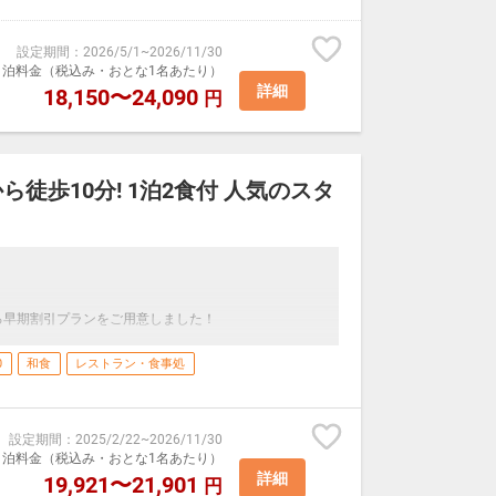
設定期間
：
2026/5/1
~
2026/11/30
露天風呂の二種類の温泉をご用意。
室1泊料金（税込み・おとな1名あたり）
10時
詳細
18,150〜24,090
円
おります。
もございます。チェックイン時にご予約ください。
ら徒歩10分! 1泊2食付 人気のスタ
Fに喫煙スペースあり
施錠致します。
屋の清掃はございません
（有料:200円）も出ております
でお願いしております
10:00)
る早期割引プランをご用意しました！
ご用意しております。
は変わる場合がございます。
0
和食
レストラン・食事処
湯名物金目鯛の姿煮も付いた夕食です。
付いております。アルコール、ソフトドリンクをお楽し
設定期間
：
2025/2/22
~
2026/11/30
室1泊料金（税込み・おとな1名あたり）
詳細
19,921〜21,901
円