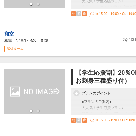
大人気！学生応援プラン♪
当日チェックインの際に「学生
通常よりもお得な料金でご宿泊
朝
昼
夜
In 15:00～19:00 / Out 10:0
■当日ご持参いただく物■
以下の内1つをご持参いただき、
和室
グループに1名様でも①～③をお
2名1
和室
｜
定員1～4名
｜
禁煙
だけます。
禁煙ルーム
当日ご持参が無い場合は通常料
せ。
（中学・高校・大学・専門学校
① 学生証 ② 学生証の写真 ③
【学生応援割】20％O
の写真
お刺身三種盛り付）
■お食事のご案内■
・ご夕食（お刺身三点盛付き）
プランのポイント
米沢牛のしゃぶしゃぶ、金目鯛
■プランのご案内■
※食材の産地や銘柄は仕入れ状
大人気！学生応援プラン♪
※夕食時飲み放題(70分間)付き
当日チェックインの際に「学生
・ご朝食
通常よりもお得な料金でご宿泊
朝
昼
夜
In 15:00～19:00 / Out 10:0
和食膳をご用意いたします。
■当日ご持参いただく物■
■その他お食事についてのご案内