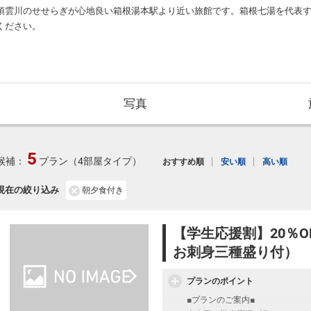
須雲川のせせらぎが心地良い箱根湯本駅より近い旅館です。箱根七湯を代表
ください。
写真
5
候補：
プラン（4部屋タイプ）
おすすめ順
安い順
高い順
現在の絞り込み
朝夕食付き
【学生応援割】20％O
お刺身三種盛り付）
プランのポイント
■プランのご案内■