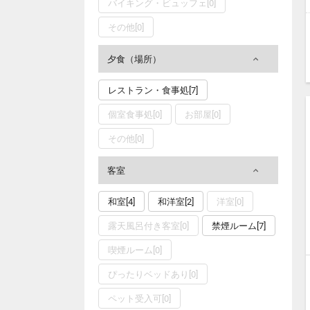
バイキング・ビュッフェ[0]
その他[0]
夕食（場所）
レストラン・食事処[7]
個室食事処[0]
お部屋[0]
その他[0]
客室
和室[4]
和洋室[2]
洋室[0]
露天風呂付き客室[0]
禁煙ルーム[7]
喫煙ルーム[0]
ぴったりベッドあり[0]
ペット受入可[0]