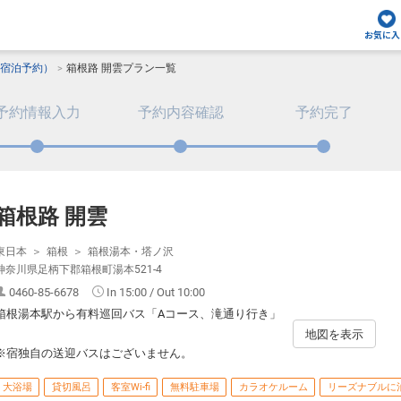
お気に入
宿泊予約）
箱根路 開雲プラン一覧
予約情報入力
予約内容確認
予約完了
箱根路 開雲
東日本
箱根
箱根湯本・塔ノ沢
神奈川県足柄下郡箱根町湯本521-4
0460-85-6678
In 15:00 / Out 10:00
箱根湯本駅から有料巡回バス「Aコース、滝通り行き」
地図を表示
※宿独自の送迎バスはございません。
大浴場
貸切風呂
客室Wi-fi
無料駐車場
カラオケルーム
リーズナブルに