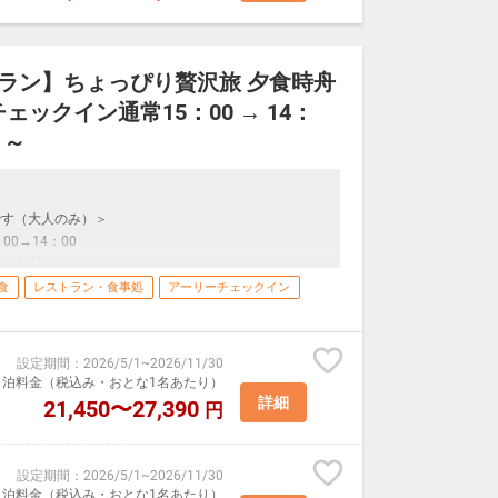
プラン】ちょっぴり贅沢旅 夕食時舟
意。
ェックイン通常15：00 → 14：
ます。
ーにてご用意いたします。
ト～
されます。
メニューでご用意致します。
です（大人のみ）＞
0→14：00
露天風呂の二種類の温泉をご用意。
つき2枚付
10時
ール類は
食
レストラン・食事処
アーリーチェックイン
ております。
20歳以上）
もございます。チェックイン時でのご予約となります。
/1回40分
用の食事内容となります。
変わる場合がございます。
ます。
設定期間
：
2026/5/1
~
2026/11/30
室1泊料金（税込み・おとな1名あたり）
詳細
21,450〜27,390
円
"は"食事・布団あり"で販売をしております。
"食事・布団あり"を選択してください。
設定期間
：
2026/5/1
~
2026/11/30
室1泊料金（税込み・おとな1名あたり）