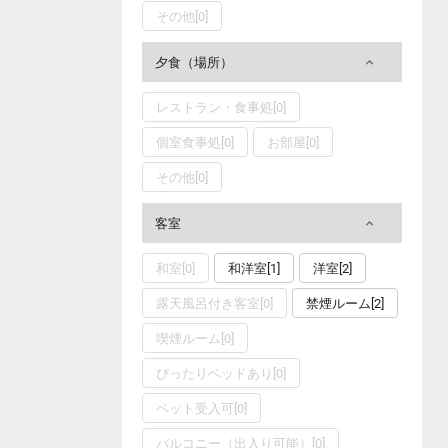
その他[0]
夕食（場所）
レストラン・食事処[0]
個室食事処[0]
お部屋[0]
その他[0]
客室
和室[0]
和洋室[1]
洋室[2]
露天風呂付き客室[0]
禁煙ルーム[2]
喫煙ルーム[0]
ぴったりベッドあり[0]
ペット受入可[0]
バルコニー（出入り可能）[0]