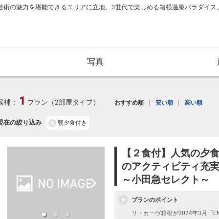
芸術の魅力を堪能できるエリアに立地。3世代で楽しめる箱根温泉パラダイス
写真
1
候補：
プラン（2部屋タイプ）
おすすめ順
安い順
高い順
現在の絞り込み
朝夕食付き
【２食付】人気の夕
のアクティビティ充実
～小田急セレクト～
プランのポイント
リ・カーヴ箱根が2024年3月「EN R