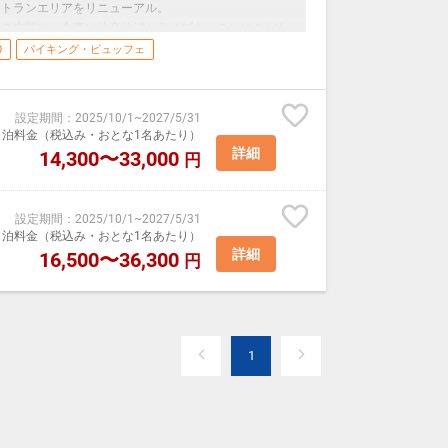
ストランエリアをリニューアル。
れる空間に、食事は地産地消とライブキッチンにこだわ
、思い出と記憶に残るお食事をご提供できる空間として
0
バイキング・ビュッフェ
階も、ロビー及びラウンジエリアとしてリニューアルし、
 世代旅行のお客様にご満足いただけるよう、ホテル全
した。
設定期間
：
2025/10/1
~
2027/5/31
ラスコが人気の夕食ビュッフェが好評です。
室1泊料金（税込み・おとな1名あたり）
詳細
14,300〜33,000
円
につき1本付（お部屋に用意）
0→12：00
設定期間
：
2025/10/1
~
2027/5/31
ひとり様3,000円（夕食開始時にレストラン受付にお申
室1泊料金（税込み・おとな1名あたり）
詳細
16,500〜36,300
円
1