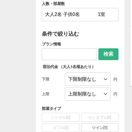
人数・部屋数
条件で絞り込む
プラン情報
検索
宿泊代金
（大人1名様あたり）
下限
円
上限
円
部屋タイプ
シングル[0]
セミダブル[0]
ダブル[0]
ツイン[1]