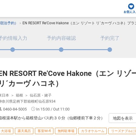
お気に入
宿泊予約）
EN RESORT Re'Cove Hakone（エン リゾート リ´カーヴ ハコネ）プ
予約情報入力
予約内容確認
予約完了
EN RESORT Re'Cove Hakone（エン リ
リ´カーヴ ハコネ）
東日本
箱根
仙石原・姥子
神奈川県足柄下郡箱根町仙石原934
0460-84-5005
In 15:00 / Out 11:00
箱根湯本駅から箱根登山バス約３０分（仙郷楼前下車２分）
地図を表示
大浴場
露天風呂
客室Wi-fi
無料駐車場
カラオケルーム
リーズナブルに