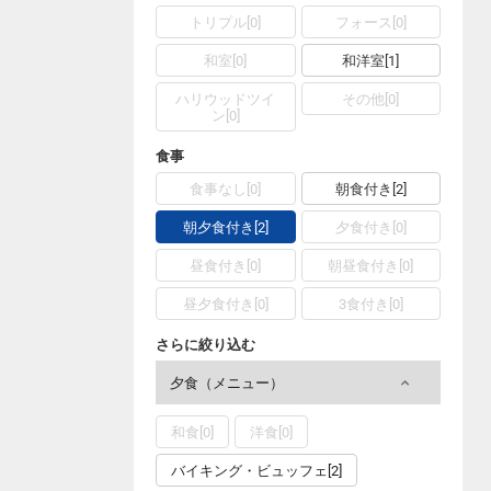
トリプル[0]
フォース[0]
和室[0]
和洋室[1]
ハリウッドツイ
その他[0]
ン[0]
食事
食事なし[0]
朝食付き[2]
朝夕食付き[2]
夕食付き[0]
昼食付き[0]
朝昼食付き[0]
昼夕食付き[0]
3食付き[0]
さらに絞り込む
夕食（メニュー）
和食[0]
洋食[0]
バイキング・ビュッフェ[2]