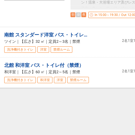
ン！温泉・大浴場エリア及びレ
温泉は癒しを一段と深く感じら
りエンターテインメントに溢れ
朝
昼
夜
In 15:00～19:30 / Out 12:0
生まれ変わりました。更に 1 
これまで以上にファミリー層、3
体の施設・サービスを拡充しま
南館 スタンダード洋室 バス・トイレ付（禁煙）
名物のアスパラ１本揚げやシュ
2名1
ツイン
｜
【広さ】32 ㎡
｜
定員2～3名
｜
禁煙
洗浄機付きトイレ
洋室
禁煙ルーム
【プランのポイント】
・ミネラルウォーターおひとり様
・レイトチェックアウト通常11：0
北館 和洋室 バス・トイレ付（禁煙）
・アルコール類飲み放題100分お
2名1
和洋室
｜
【広さ】60 ㎡
｜
定員2～5名
｜
禁煙
し出ください）
洗浄機付きトイレ
和洋室
洋室
禁煙ルーム