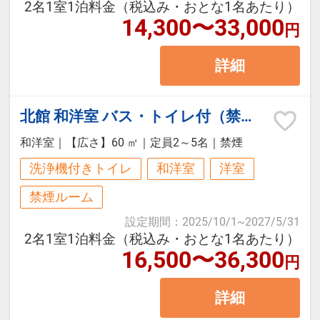
2名1室1泊料金（税込み・おとな1名あたり）
ー及びラウンジエリアとしてリニュ
14,300〜33,000
円
ーアルし、これまで以上にファミリ
詳細
ー層、3 世代旅行のお客様にご満足
いただけるよう、ホテル全体の施
設・サービスを拡充しました。
北館 和洋室 バス・トイレ付（禁煙）
名物のアスパラ１本揚げやシュラス
和洋室
｜
【広さ】60 ㎡
｜
定員2～5名
｜
禁煙
コが人気の夕食ビュッフェが好評で
洗浄機付きトイレ
和洋室
洋室
す。
禁煙ルーム
設定期間
：
2025/10/1
~
2027/5/31
【プランのポイント】
2名1室1泊料金（税込み・おとな1名あたり）
16,500〜36,300
・ミネラルウォーターおひとり様に
円
つき1本付（お部屋に用意）
詳細
・レイトチェックアウト通常11：