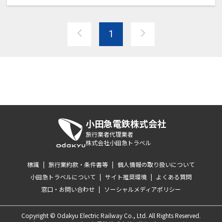
00→12：00
・アルコール類飲み放題100分おひ
1
とり様3,000円（夕食開始時にレス
トラン受付にお申し出ください）
小田急電鉄株式会社
旅行業者代理業者
株式会社小田急トラベル
標識
|
旅行業約款・条件書等
|
個人情報の取り扱いについて
小田急トラベルについて
|
サイト推奨環境
|
よくある質問
窓口・お問い合わせ
|
ソーシャルメディアポリシー
Copyright © Odakyu Electric Railway Co., Ltd. All Rights Reserved.