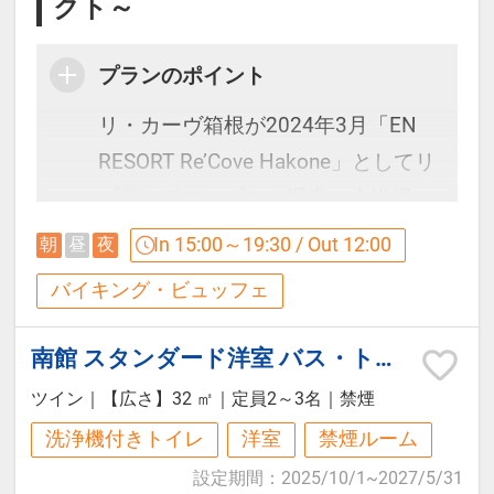
クト～
プランのポイント
リ・カーヴ箱根が2024年3月「EN
RESORT Re’Cove Hakone」としてリ
ブランドオープン！温泉・大浴場エ
リア及びレストランエリアをリニュ
In 15:00～19:30 / Out 12:00
朝
昼
夜
ーアル。
バイキング・ビュッフェ
温泉は癒しを一段と深く感じられる
空間に、食事は地産地消とライブキ
南館 スタンダード洋室 バス・トイレ付（禁煙）
ッチンにこだわりエンターテインメ
ツイン
｜
【広さ】32 ㎡
｜
定員2～3名
｜
禁煙
ントに溢れ、思い出と記憶に残るお
洗浄機付きトイレ
洋室
禁煙ルーム
食事をご提供できる空間として生ま
設定期間
：
2025/10/1
~
2027/5/31
れ変わりました。更に 1 階も、ロビ