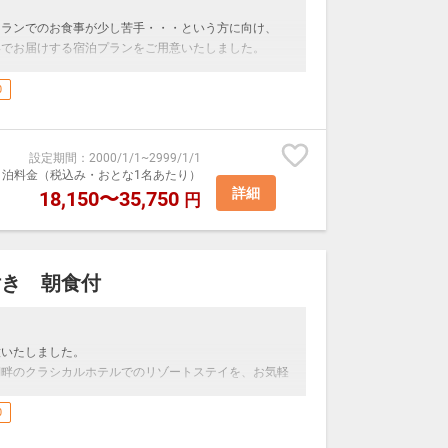
トランでのお食事が少し苦手・・・という方に向け、
形でお届けする宿泊プランをご用意いたしました。
として、こだわりの日本料理をお届けいたします。
0
自慢のお料理を味わい、ホテルライフを満喫いただけれ
設定期間
：
2000/1/1
~
2999/1/1
ミニバーを無料でご利用いただけます。
室1泊料金（税込み・おとな1名あたり）
ルを含め、ビール4本、缶チューハイ1本がご利用いた
詳細
18,150〜35,750
円
におすすめです。
です、ご変更の際はお申し付けください。
囲まれた山のホテルで、癒しのひと時を過ごしてみては
付き 朝食付
の宿泊プランとなり、ご朝食はついておりません。
意いたしました。
湖畔のクラシカルホテルでのリゾートステイを、お気軽
用いただけます。
ルオリジナルアルトビール1本・缶チューハイ1本」
0
る朝食がセットになったプランなので、チェックイン後