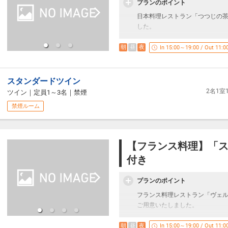
プランのポイント
日本料理レストラン「つつじの
した。
六種盛りの前菜と牛すき焼き、
朝
昼
夜
In 15:00～19:00 / Out 11:0
落ち着きのある日本料理レスト
夕食をお愉しみください。
スタンダードツイン
2名1
ツイン
｜
定員1～3名
｜
禁煙
〇こちらのプランのお食事はレ
禁煙ルーム
〇アレルギー等の食事制限があ
伺いしております。
該当人数、食材、詳細（お出汁
（内容によってはご希望に添え
【フランス料理】「ス
付き
〇特別プランにつき、他のご優
ください。
プランのポイント
■ご夕食■
フランス料理レストラン「ヴェ
レストランにてすき焼き御膳を
ご用意いたしました。
【場所】 日本食レストラン「つ
本日のポタージュ、国産牛ロー
朝
昼
夜
In 15:00～19:00 / Out 11:0