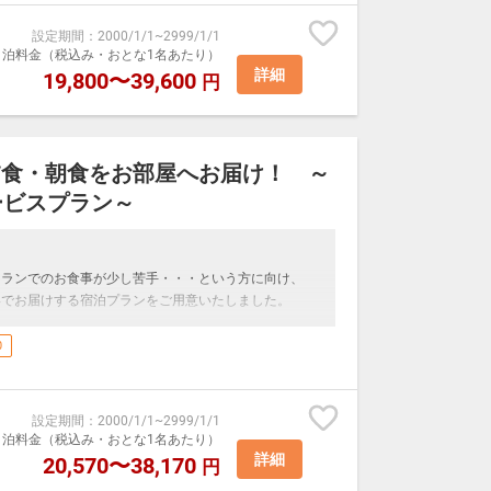
理をお部屋へお届けいたします
設定期間
：
2000/1/1
~
2999/1/1
これ好きな物をオーダーするも良し、
室1泊料金（税込み・おとな1名あたり）
スで軽い食事を摂るも良し、
詳細
19,800〜39,600
円
湯」は、アルカリ性単純温泉。
で、くつろぎの時間を過ごすも良し。
お楽しみいただけるのが自慢です。
もくつろげるリゾートライフをお楽しみ下さい。
湯」を、ゆったりとご堪能ください。
夕食・朝食をお部屋へお届け！ ～
ご用意がございません。
ービスプラン～
ンでご希望のお客様は3日前までにご連絡ください。
たは日本料理レストラン「つつじの茶屋」
トランでのお食事が少し苦手・・・という方に向け、
ストメニューの「スタンダードメニュー」、または「和
形でお届けする宿泊プランをご用意いたしました。
ンへお越し下さい。
サービスとして、日本料理をお届けいたします。
0
・ボワ」または日本食レストラン「つつじの茶屋」
自慢のお料理を味わい、ホテルライフを満喫いただけれ
設定期間
：
2000/1/1
~
2999/1/1
ミニバーを無料でご利用いただけます。
室1泊料金（税込み・おとな1名あたり）
ルを含め、ビール4本、缶チューハイ1本がご利用いた
詳細
20,570〜38,170
円
におすすめです。