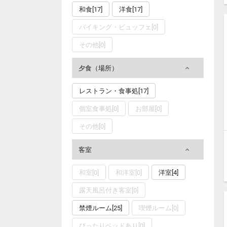
和食[17]
洋食[17]
バイキング・ビュッフェ[0]
その他[0]
夕食（場所）
レストラン・食事処[17]
個室食事処[0]
お部屋[0]
その他[0]
客室
和室[0]
和洋室[0]
洋室[4]
露天風呂付き客室[0]
禁煙ルーム[25]
喫煙ルーム[0]
ぴったりベッドあり[0]