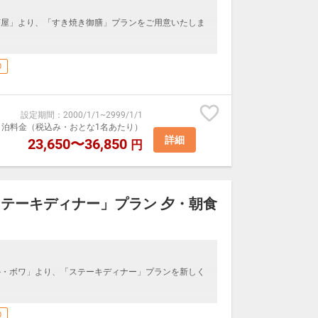
茶屋」より、「すき焼き御膳」プランをご用意いたしま
お造り、お食事、水菓子を添えた御膳となります。
0
ラン「つつじの茶屋」にて、素材の持ち味を活かしたご
設定期間
：
2000/1/1
~
2999/1/1
室1泊料金（税込み・おとな1名あたり）
ストランにてご用意いたします。
詳細
23,650〜36,850
円
るお客様に関しましては、安全に提供するため詳細をお
、つなぎ、加熱の可否）のご記入にご協力下さい。
ない場合もございますのでご了承願います。）
テーキディナー」プラン 夕・朝食
待券や割引制度はご利用いただけませんので予めご了承
ル・ボワ」より、「ステーキディナー」プランを新しく
ご用意いたします。
つじの茶屋」
スステーキとポムフリット、パティシエからのスイー
0