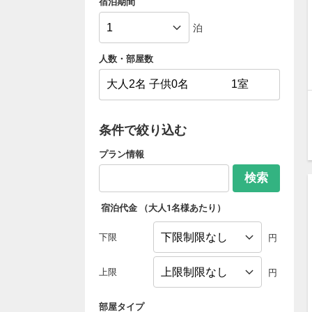
宿泊期間
泊
人数・部屋数
条件で絞り込む
プラン情報
検索
宿泊代金
（大人1名様あたり）
下限
円
上限
円
部屋タイプ