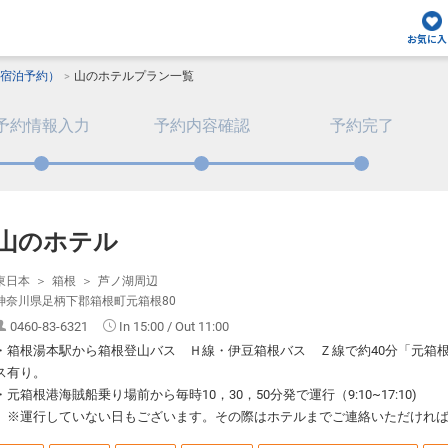
お気に入
宿泊予約）
山のホテルプラン一覧
予約情報入力
予約内容確認
予約完了
山のホテル
東日本
箱根
芦ノ湖周辺
神奈川県足柄下郡箱根町元箱根80
0460-83-6321
In 15:00 / Out 11:00
・箱根湯本駅から箱根登山バス Ｈ線・伊豆箱根バス Ｚ線で約40分「元箱
ス有り。
・元箱根港海賊船乗り場前から毎時10，30，50分発で運行（9:10~17:10)
※運行していない日もございます。その際はホテルまでご連絡いただければ