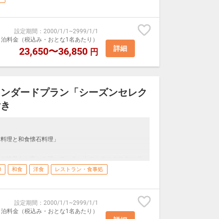
となります。
ストメニューの「スタンダードメニュー」、または「和
プルですがボリュームのあるお料理を特別価格にてお召
ンへお越し下さい。
設定期間
：
2000/1/1
~
2999/1/1
を愉しむとともに季節ごとに様々な表情を見せる庭園の
室1泊料金（税込み・おとな1名あたり）
ボワ」または日本食レストラン「つつじの茶屋」
美肌の湯”の温泉とで優雅に湖畔のホテルステイをお愉し
詳細
23,650〜36,850
円
湯」は、アルカリ性単純温泉。
ストランにてご用意いたします。
お楽しみいただけるのが自慢です。
るお客様に関しましては、安全に提供するため詳細をお
湯」を、ゆったりとご堪能ください。
タンダードプラン「シーズンセレク
付き
、つなぎ、加熱の可否）のご記入にご協力下さい。
ない場合もございますのでご了承願います。）
待券や割引制度はご利用いただけませんので予めご了承
ス料理と和食懐石料理」
節の味覚をお楽しみ頂いている、山のホテルのスタンダ
0
和食
洋食
レストラン・食事処
ーをご用意いたします。
ン「ヴェル・ボワ」
の技法をベースに仕上げる魚介や野菜、香ばしい肉料理
設定期間
：
2000/1/1
~
2999/1/1
季折々の物語を一皿一皿に描きます。
室1泊料金（税込み・おとな1名あたり）
ストメニューの「スタンダードメニュー」、または「和