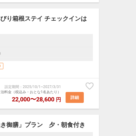
です、ご変更の際はお申し付けください。
をお部屋へお届け。
びり箱根ステイ チェックインは
景色を眺めながら、清々しいひと時をお過ごしください
用いただけます。
ルオリジナルアルトビール1本・缶チューハイ1本」
0
フロントにてお渡しいたします
0
届けいたします。
 ※チェックイン時にお申し出ください
お部屋でお召し上がりいただける
設定期間
：
2025/10/1
~
2027/3/31
室1泊料金（税込み・おとな1名あたり）
屋へお届けいたします。
詳細
22,000〜28,600
円
湯」は、アルカリ性単純温泉。
お楽しみいただけるのが自慢です。
湯」を、ゆったりとご堪能ください。
焼き御膳」プラン 夕・朝食付き