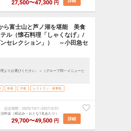
詳細
27,500〜47,300
円
スタンダードプラン、是非お愉しみ下さい。
ンへお越し下さい。
ボワ」または日本食レストラン「つつじの茶屋」
ーのある方は事前にご連絡ください。
ストランにてご用意いたします。
から富士山と芦ノ湖を堪能 美食
湯」は、アルカリ性単純温泉。
テル（懐石料理「しゃくなげ」/
お楽しみいただけるのが自慢です。
ホテル伝統の「シーズンセレクション」を心ゆくまでご
ズンセレクション」） ～小田急セ
湯」を、ゆったりとご堪能ください。
または「日本料理」からご希望をお選びください。
ボワ」または日本食レストラン「つつじの茶屋」
料理よりお選びください。＞（グループ同一メニューと
ストメニューの「スタンダードメニュー」、または「和
フロントにてお渡しいたします。
ンへお越し下さい。
 ※チェックイン時にお申し出ください。
0
和食
洋食
レストラン・食事処
・ボワ」または日本食レストラン「つつじの茶屋」
設定期間
：
2025/10/1
~
2027/3/31
湯」は、アルカリ性単純温泉。
室1泊料金（税込み・おとな1名あたり）
お楽しみいただけるのが自慢です。
詳細
29,700〜49,500
円
”を、ゆったりとご堪能ください。