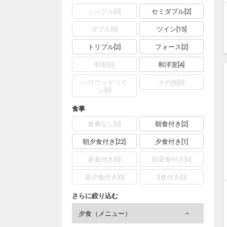
シングル[0]
セミダブル[2]
ダブル[0]
ツイン[15]
トリプル[2]
フォース[2]
和室[0]
和洋室[4]
ハリウッドツイ
その他[0]
ン[0]
食事
食事なし[0]
朝食付き[2]
朝夕食付き[22]
夕食付き[1]
昼食付き[0]
朝昼食付き[0]
昼夕食付き[0]
3食付き[0]
さらに絞り込む
夕食（メニュー）