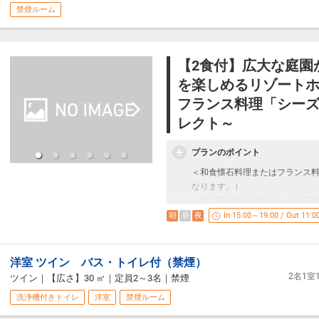
朝食」をご用意いたします。
禁煙ルーム
箱根の伝統を受け継ぐホテルの
朝のご気分でお好みのレストラ
【場所】 レストラン「ヴェル・
※苦手な食材や、食物アレルギ
※こちらのプランのお食事はレ
■温 泉■
【2食付】広大な庭園
自家源泉の天然温泉「つつじの
を楽しめるリゾートホ
■ご夕食■
豊富な湯量のため、加水なしで
箱根の季節を感じさせる、山の
フランス料理「シー
お肌をすべすべにする「美肌の
堪能ください。
レクト～
ご予約の際に「フランス料理」
【場所】 レストラン「ヴェル･
プランのポイント
■ご朝食■
＜和食懐石料理またはフランス
レストランにてブレックファー
なります。）
朝食」をご用意いたします。
・成川美術館入館券付 ※当日
朝のご気分でお好みのレストラ
・朝食を昼食に変更ができます
朝
昼
夜
In 15:00～19:00 / Out 11:0
【場所】 レストラン「ヴェル
■温 泉■
洋室 ツイン バス・トイレ付（禁煙）
自家源泉の天然温泉「つつじの
2名1
ツイン
｜
【広さ】30 ㎡
｜
定員2～3名
｜
禁煙
豊富な湯量のため、加水なしで
お肌をすべすべにする“美肌の湯
洗浄機付きトイレ
洋室
禁煙ルーム