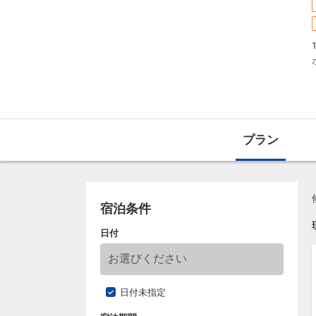
プラン
宿泊条件
日付
日付未指定