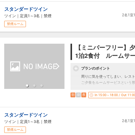
■ご夕食■
の過ごし方は自由自在。
19：00頃、こだわりの日本料
スタンダードツイン
レストランでメニューからあれ
2名1
ツイン
｜
定員1～3名
｜
禁煙
■温 泉■
お部屋にこもってルームサービ
禁煙ルーム
自家源泉の天然温泉「つつじの
バーラウンジやスパなどの施設
豊富な湯量のため、加水なしで
お客様のその日のご気分で、最
お肌をすべすべにする「美肌の
■注意事項■
【ミニバーフリー】
※こちらのプランではご夕食の
1泊2食付 ルームサ
ご夕食をホテル館内のレストラ
レストラン「ヴェル・ボワ」ま
プランのポイント
■ご朝食■
周りに気を使ってしまい、レス
レストランにてブレックファー
ご夕食をルームサービスという
朝食」をご用意いたします。
朝のご気分でお好みのレストラ
ご夕食は夜19：00頃、ルーム
朝
昼
夜
In 15:00～18:00 / Out 11:0
【場所】 レストラン「ヴェル
周りを気にする事なく、ホテル
ばと思います。
スタンダードツイン
こちらのプランでは、お部屋の
2名1
ツイン
｜
定員1～3名
｜
禁煙
山のホテルオリジナルアルトビー
禁煙ルーム
だけますので、お部屋飲みの方