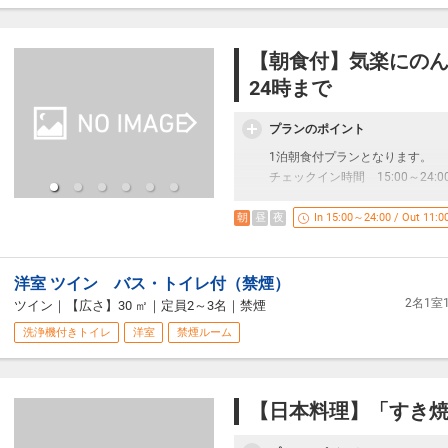
※ソフトドリンクにも変更可能
ご朝食は、モーニングボックス
【朝食付】気楽にのん
目前に広がる、芦ノ湖や庭園の
24時まで
ませ。
■特 典■
プランのポイント
お部屋のミニバーを無料でご利
1泊朝食付プランとなります。
「缶ビール3種各1本・山のホテ
チェックイン時間 15:00～24:0
■ご夕食■
・成川美術館入館券付 ※当日
朝
昼
夜
In 15:00～24:00 / Out 11:0
19：00頃、お食事をお部屋へお
・朝食を昼食に変更ができます
■ご朝食■
洋室 ツイン バス・トイレ付（禁煙）
8：00～8：30のお時間内に、
2名1
ツイン
｜
【広さ】30 ㎡
｜
定員2～3名
｜
禁煙
「モーニングボックス」をお部
洗浄機付きトイレ
洋室
禁煙ルーム
■温 泉■
自家源泉の天然温泉「つつじの
豊富な湯量のため、加水なしで
お肌をすべすべにする「美肌の
【日本料理】「すき