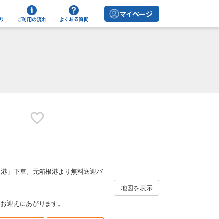
マイページ
り
ご利用の流れ
よくある質問
根港」下車。元箱根港より無料送迎バ
地図を表示
お迎えにあがります。