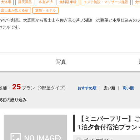
大浴場
露天風呂
客室Wi-fi
無料駐車場
エステ施設・マッサージ施設
女
富士山が見える宿
旅館・ホテル
1947年創業。大庭園から富士山を仰ぎ見る芦ノ湖随一の眺望と本場仕込みの
ホテルです。
写真
25
候補：
プラン（9部屋タイプ）
おすすめ順
安い順
高い順
現在の絞り込み
【ミニバーフリー】
1泊夕食付宿泊プラン