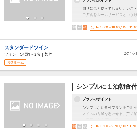
プランのポイント
周りに気を使ってしまい、レス
ご夕食をルームサービスという
夜19：00頃、ルームサービス
朝
昼
夜
In 15:00～18:00 / Out 11:0
周りを気にする事なく、ホテル
ばと思います。
スタンダードツイン
こちらのプランでは、お部屋の
2名1
ツイン
｜
定員1～2名
｜
禁煙
山のホテルオリジナルアルトビー
禁煙ルーム
だけますので、お部屋飲みの方
※ソフトドリンクにも変更可能
日常生活から解放され、自然に
シンプルに１泊朝食
いかがでしょうか？
プランのポイント
※ご夕食（ルームサービス）付
シンプルな朝食付プランをご用
■特 典■
スイスの古城を思わせる、芦ノ
お部屋のミニバーを無料でご利
に満喫できる宿泊プランです。
「缶ビール3種各1本・山のホテ
朝
昼
夜
In 15:00～21:00 / Out 11:0
和食または洋食から自由に選べ