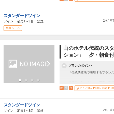
■ご朝食■
ツ、 コーヒー又は紅茶のコース
レストランにてブレックファー
朝食」をご用意いたします。
ステーキをメインとした、シン
スタンダードツイン
朝のご気分でお好みのレストラ
し上がりいただけます。ご夕食
2名1
ツイン
｜
定員1～3名
｜
禁煙
【場所】 レストラン「ヴェル・
散策に、お肌がすべすべになる”
禁煙ルーム
みください。
■温 泉■
自家源泉の天然温泉「つつじの
〇こちらのプランのお食事はレ
豊富な湯量のため、加水なしで
〇アレルギー等の食事制限があ
お肌をすべすべにする「美肌の
山のホテル伝統のス
伺いしております。
ション」 夕・朝食
該当人数、食材、詳細（お出汁
（内容によってはご希望に添え
プランのポイント
〇特別プランにつき、他のご優
「伝統的技法で表現するフラン
ください。
季節毎に旬の食材をご用意し季
■ご夕食■
ードプランです。
朝
昼
夜
In 15:00～19:00 / Out 11:0
レストランにてステーキディナ
【場所】フランス料理レストラ
フランス料理は、古き良き時代
を。
スタンダードツイン
■ご朝食■
懐石料理は、繊細な技が紡ぐ四
2名1
ツイン
｜
定員1～3名
｜
禁煙
レストランにてブレックファー