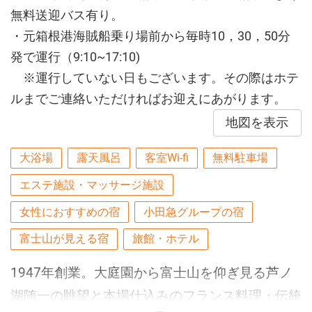
無料送迎バス有り。
・元箱根港海賊船乗り場前から毎時10，30，50分
発で運行（9:10~17:10)
※運行していない日もございます。その際はホテ
ルまでご連絡いただければお迎えにあがります。
地図を表示
大浴場
露天風呂
客室Wi-fi
無料駐車場
エステ施設・マッサージ施設
女性におすすめの宿
小田急グループの宿
富士山が見える宿
旅館・ホテル
1947年創業。大庭園から富士山を仰ぎ見る芦ノ
湖随一の眺望と本場仕込みのフランス料理・伝統