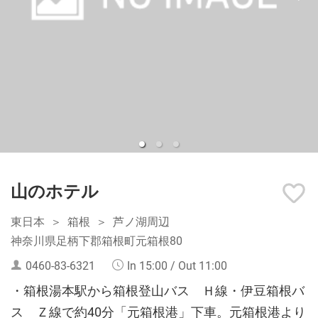
山のホテル
東日本
箱根
芦ノ湖周辺
神奈川県足柄下郡箱根町元箱根80
0460-83-6321
In 15:00 / Out 11:00
・箱根湯本駅から箱根登山バス Ｈ線・伊豆箱根バ
ス Ｚ線で約40分「元箱根港」下車。元箱根港より