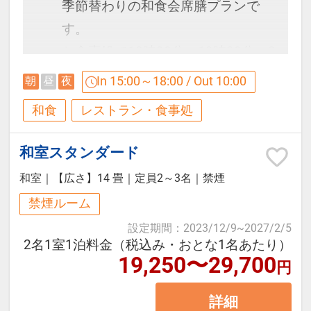
季節替わりの和食会席膳プランで
す。
お食事処で18時30分・19時30分の2
通りのご案内でチェックイン時にお
In 15:00～18:00 / Out 10:00
朝
昼
夜
時間を伺っております。
和食
レストラン・食事処
御朝食は、和定食です。
御夕食と同じ場所で7時30分・8時・
和室スタンダード
8時30分からのご案内です。
和室
｜
【広さ】14 畳
｜
定員2～3名
｜
禁煙
※アレルギー対応をしております。
禁煙ルーム
ご宿泊日3日前までにご連絡下さ
設定期間
：
2023/12/9
~
2027/2/5
い。当日はお受けできません。
2名1室1泊料金（税込み・おとな1名あたり）
19,250〜29,700
円
詳細