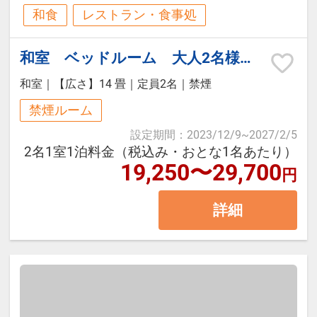
時間を伺っております。
和食
レストラン・食事処
御朝食は、和定食です。
御夕食と同じ場所で7時30分・8時・
和室 ベッドルーム 大人2名様専用【禁煙】
8時30分からのご案内です。
和室
｜
【広さ】14 畳
｜
定員2名
｜
禁煙
※アレルギー対応をしております。
禁煙ルーム
ご宿泊日3日前までにご連絡下さ
設定期間
：
2023/12/9
~
2027/2/5
い。当日はお受けできません。
2名1室1泊料金（税込み・おとな1名あたり）
19,250〜29,700
円
詳細