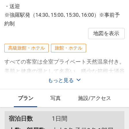
・送迎
※強羅駅発（14:30､15:00､15:30､16:00）※事前予
約制
地図を表示
高級旅館・ホテル
旅館・ホテル
すべての客室は全室プライベート天然温泉付き。
美肌と健康の湯として名高い、稀少な箱根大涌谷
温泉に、お好きな時に何度でもご入浴いただけま
もっと見る
す。おこもり空間で、気の向くまま、長い湯浴み
プラン
写真
施設/アクセス
をするもよし。最高級天然石を使用した浴槽はど
れ一つ同じではありません。洋室で温泉を浴びる
宿泊日数
1日間
贅沢、新感覚の和の温泉、開放感あふれる露天風
呂など、お客様のステイにあわせて、名湯を心ゆ