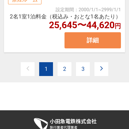
時間、お好きな時間にご堪能下さ
等）・西棟（大浴場、ラウンジ
い。
設定期間
：
2000/1/1
~
2999/1/1
等）・コンドミニアム棟の3棟で 構
2名1室1泊料金（税込み・おとな1名あたり）
25,645〜44,620
成されています。
円
【温泉大浴場】
東棟、西棟は連絡通路で内部接続し
※大浴場に露天風呂はございませ
詳細
ていますがコンドミニアム棟は内部
ん。
で接続しておらず、 行き来には公道
をお通りいただく必要がございます
1
2
3
ので予めご了承ください。
■１泊朝食付
・ホテル内でのご精算は現金のご利
用はできません。クレジットカー
小田急電鉄株式会社
旅行業者代理業者
ド、モバイル決済（ＱＲ決済）、交