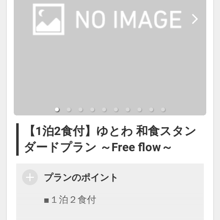
【お部屋】※全室禁煙です。
◇ホテルエリア◇
東棟・西棟の客室は和モダンのデザ
インを取り入れ、畳敷きにベッドを
配した和室の解放感と 洋室のやすら
ぎの空間をご体感いただけます。
※セミダブル客室にはシャワー・バ
【1泊2食付】ゆとわ 和食スタン
スタブはついていません。
ダードプラン ～Free flow～
※ツインルームはシャワーブースの
みの設置となります。
プランのポイント
■１泊２食付
◇コンドミニアム◇