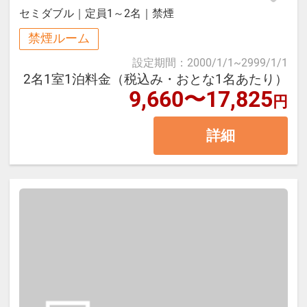
セミダブル
｜
定員1～2名
｜
禁煙
施設は東棟（フロント、レストラン
禁煙ルーム
等）・西棟（大浴場、ラウンジ
設定期間
：
2000/1/1
~
2999/1/1
等）・コンドミニアム棟の3棟で 構
2名1室1泊料金（税込み・おとな1名あたり）
9,660〜17,825
成されています。
円
東棟、西棟は連絡通路で内部接続し
詳細
ていますがコンドミニアム棟は内部
で接続しておらず、 行き来には公道
をお通りいただく必要がございます
ので予めご了承ください。
■１泊朝食付
・ホテル内でのご精算は現金のご利