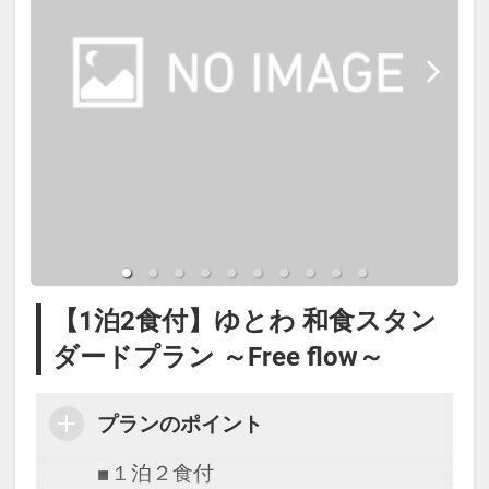
断でお召し上がりいただけますよう
お願い申し上げます。
【温泉大浴場】
温泉は箱根十七湯の一つ、美人の湯
で知られる二ノ平温泉で、肌が滑ら
かになると評判のナトリウム-塩化物
泉（自家源泉）です。
（営業時間15：00～23：00 / 6：00
【1泊2食付】ゆとわ 和食スタン
～9：30）
ダードプラン ～Free flow～
※※※ソファーベッドについて
プランのポイント
※※※
■１泊２食付