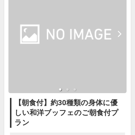
めにアレルギー対応は行っておりま
■１泊朝食付
せん。
ブッフェに9大アレルギーのピクト
・ホテル内でのご精算は現金のご利
表示はございますが、ご自身のご判
用はできません。クレジットカー
断でお召し上がりいただけますよう
ド、モバイル決済（ＱＲ決済）、交
お願い申し上げます。
通系ICのご利用となります。
【温泉大浴場】
【ご朝食】
温泉は箱根十七湯の一つ、美人の湯
和食を中心としたブッフェスタイル
で知られる二ノ平温泉で、肌が滑ら
のご朝食をお付けしたプランです。
【朝食付】約30種類の身体に優
かになると評判のナトリウム-塩化物
添い寝のお子様もご自由にお召し上
しい和洋ブッフェのご朝食付プ
泉（自家源泉）です。
がりください。
ラン
（営業時間15：00～23：00 / 6：00
～9：30）
※コンドミニアム棟にはフロントは