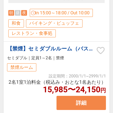
までお越しいただく必要がございま
・ホテル内でのご精算は現金のご利
すので予めご了承下さい。
用はできません。クレジットカー
In 15:00～18:00 / Out 10:00
朝
昼
夜
添い寝のお子様もご自由にお召し上
ド、モバイル決済（ＱＲ決済）、交
和食
バイキング・ビュッフェ
がりください。
通系ICのご利用となります。
レストラン・食事処
【ライブラリーラウンジ】
【お食事】
【禁煙】セミダブルルーム（バスタブ・シャワー・洗面台なし）
ご用意しているソフトドリンク類は
四季に拘った料理の数々は、一品一
セミダブル
｜
定員1～2名
｜
禁煙
フリーでお愉しみいただけます。
品を組み合わせることで新しい味覚
また19時から22時まではソフトドリ
禁煙ルーム
と愉しさを演出する、 料理長が趣向
ンクに加えて、ウィスキー等もご準
設定期間
：
2000/1/1
~
2999/1/1
を凝らしたブッフェ（約15品）と組
2名1室1泊料金（税込み・おとな1名あたり）
備しています。
み合わせた和食料理です。
15,985〜24,150
円
※コンドミニアム棟にはフロントは
・アレルギー対応について
ございません。お食事等の際にはホ
詳細
当ホテルではブッフェスタイルでご
テルエリア（東棟）までお越しいた