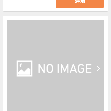
詳細
テルエリア（東棟）までお越しいた
だく必要がございますので予めご了
承下さい。
ご朝食は和洋ブッフェスタイルでご
用意致します。
【お部屋】※全室禁煙です。
◇ホテルエリア◇
東棟・西棟の客室は和モダンのデザ
インを取り入れ、畳敷きにベッドを
配した和室の解放感と 洋室のやすら
ぎの空間をご体感いただけます。