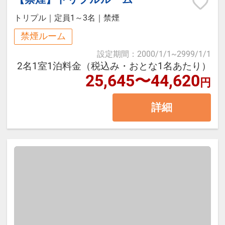
四季に拘った料理の数々は、一品一
時間、お好きな時間にご堪能下さ
トリプル
｜
定員1～3名
｜
禁煙
品を組み合わせることで新しい味覚
い。
禁煙ルーム
と愉しさを演出する、 料理長が趣向
設定期間
：
2000/1/1
~
2999/1/1
を凝らしたブッフェ（約15品）と組
【温泉大浴場】
2名1室1泊料金（税込み・おとな1名あたり）
み合わせた和食料理です。
25,645〜44,620
※大浴場に露天風呂はございませ
円
※コンドミニアム棟にはフロントは
ん。
ございません。お食事等の際にはホ
詳細
テルエリア（東棟）までお越しいた
だく必要がございますので予めご了
承下さい。
ご朝食は和洋ブッフェスタイルでご
用意致します。