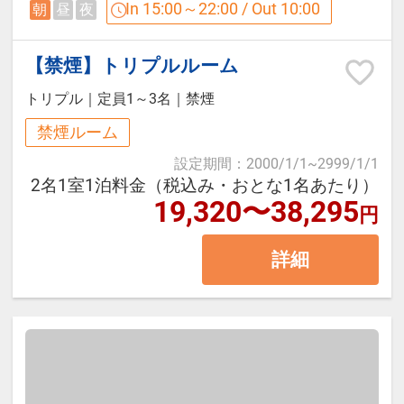
コンドミニアム棟、それぞれのご滞
In 15:00～22:00 / Out 10:00
朝
昼
夜
がりください。
在スタイルに合わせたやすらぎの空
間をお過ごしいただけます。
【禁煙】トリプルルーム
【ライブラリーラウンジ】
トリプル
｜
定員1～3名
｜
禁煙
ご用意しているソフトドリンク類は
施設は東棟（フロント、レストラン
禁煙ルーム
フリーでお愉しみいただけます。
等）・西棟（大浴場、ラウンジ
設定期間
：
2000/1/1
~
2999/1/1
また19時から22時まではソフトドリ
等）・コンドミニアム棟の3棟で 構
2名1室1泊料金（税込み・おとな1名あたり）
19,320〜38,295
ンクに加えて、ウィスキー等もご準
成されています。
円
備しています。
東棟、西棟は連絡通路で内部接続し
詳細
ていますがコンドミニアム棟は内部
・アレルギー対応について
で接続しておらず、 行き来には公道
当ホテルではブッフェスタイルでご
をお通りいただく必要がございます
提供するお食事があり、コンタミネ
ので予めご了承ください。
ーションの可能性が否定出来ないた