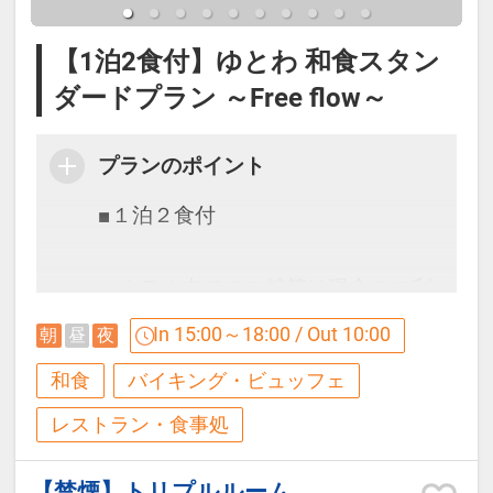
※セミダブル客室にはシャワー・バ
【1泊2食付】ゆとわ 和食スタン
スタブはついていません。
ダードプラン ～Free flow～
※ツインルームはシャワーブースの
みの設置となります。
プランのポイント
■１泊２食付
◇コンドミニアム◇
広々としたリビングスペースと簡易
・ホテル内でのご精算は現金のご利
キッチンを備えており、中長期のご
用はできません。クレジットカー
In 15:00～18:00 / Out 10:00
朝
昼
夜
滞在にも適した造りです。 最大5名
ド、モバイル決済（ＱＲ決済）、交
様までご宿泊いただけるのでグルー
和食
バイキング・ビュッフェ
通系ICのご利用となります。
プ旅行や、お祝いなどの記念日旅行
レストラン・食事処
にもご利用いただけます。
【お食事】
お風呂は大浴場と同じ温泉なので24
【禁煙】トリプルルーム