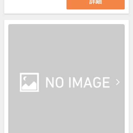
詳細
※ツインルームはシャワーブースの
ていますがコンドミニアム棟は内部
みの設置となります。
・アレルギー対応について
で接続しておらず、 行き来には公道
当ホテルではブッフェスタイルでご
をお通りいただく必要がございます
提供するお食事があり、コンタミネ
ので予めご了承ください。
ーションの可能性が否定出来ないた
めにアレルギー対応は行っておりま
■１泊朝食付
せん。
ブッフェに9大アレルギーのピクト
・ホテル内でのご精算は現金のご利
表示はございますが、ご自身のご判
用はできません。クレジットカー
断でお召し上がりいただけますよう
ド、モバイル決済（ＱＲ決済）、交
お願い申し上げます。
通系ICのご利用となります。
【温泉大浴場】
【ご朝食】
温泉は箱根十七湯の一つ、美人の湯
和食を中心としたブッフェスタイル