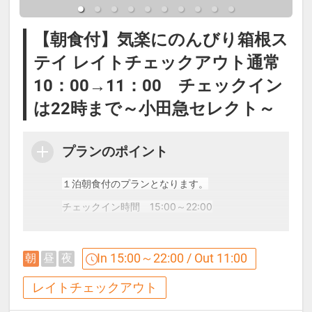
で知られる二ノ平温泉で、肌が滑ら
のご朝食をお付けしたプランです。
【朝食付】気楽にのんびり箱根ス
かになると評判のナトリウム-塩化物
添い寝のお子様もご自由にお召し上
テイ レイトチェックアウト通常
泉（自家源泉）です。
がりください。
10：00→11：00 チェックイン
（営業時間15：00～23：00 / 6：00
は22時まで～小田急セレクト～
～9：30）
※コンドミニアム棟にはフロントは
ございません。ご到着・ご出発、ご
プランのポイント
※※※ソファーベッドについて
朝食の際にはホテルエリア（東棟）
※※※
までお越しいただく必要がございま
１泊朝食付のプランとなります。
3名様以上でご宿泊の場合、エキス
すので予めご了承下さい。
チェックイン時間　15:00～22:00
トラベッドやソファーベッドをご利
添い寝のお子様もご自由にお召し上
用いただきますが、ソファーベッド
がりください。
・ライブラリーラウンジにてフリードリンクをご
In 15:00～22:00 / Out 11:00
朝
昼
夜
のご準備はお休みの際にお客様ご自
用意
レイトチェックアウト
身にお願いしています。 予めご承知
【ライブラリーラウンジ】
「利用時間」6：00～24：00（アルコールは