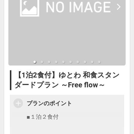
用はできません。クレジットカー
ド、モバイル決済（ＱＲ決済）、交
通系ICのご利用となります。
【ご朝食】
和食を中心としたブッフェスタイル
のご朝食をお付けしたプランです。
【1泊2食付】ゆとわ 和食スタン
添い寝のお子様もご自由にお召し上
ダードプラン ～Free flow～
がりください。
プランのポイント
※コンドミニアム棟にはフロントは
ございません。ご到着・ご出発、ご
■１泊２食付
朝食の際にはホテルエリア（東棟）