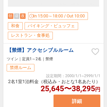
広々としたリビングスペースと簡易
・ホテル内でのご精算は現金のご利
キッチンを備えており、中長期のご
用はできません。クレジットカー
In 15:00～18:00 / Out 10:00
朝
昼
夜
滞在にも適した造りです。 最大5名
ド、モバイル決済（ＱＲ決済）、交
様までご宿泊いただけるのでグルー
和食
バイキング・ビュッフェ
通系ICのご利用となります。
プ旅行や、お祝いなどの記念日旅行
レストラン・食事処
にもご利用いただけます。
【お食事】
お風呂は大浴場と同じ温泉なので24
【禁煙】アクセシブルルーム
四季に拘った料理の数々は、一品一
時間、お好きな時間にご堪能下さ
ツイン
｜
定員1～2名
｜
禁煙
品を組み合わせることで新しい味覚
い。
禁煙ルーム
と愉しさを演出する、 料理長が趣向
設定期間
：
2000/1/1
~
2999/1/1
を凝らしたブッフェ（約15品）と組
【温泉大浴場】
2名1室1泊料金（税込み・おとな1名あたり）
み合わせた和食料理です。
25,645〜38,295
※大浴場に露天風呂はございませ
円
※コンドミニアム棟にはフロントは
ん。
ございません。お食事等の際にはホ
詳細