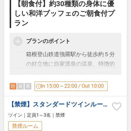
※セミダブル客室にはシャワー・バ
【朝食付】約30種類の身体に優
（営業時間15：00～23：00 / 6：00
スタブはついていません。
しい和洋ブッフェのご朝食付プ
～9：30）
※ツインルームはシャワーブースの
ラン
みの設置となります。
※※※ソファーベッドについて
プランのポイント
※※※
◇コンドミニアム◇
箱根登山鉄道強羅駅から徒歩約５分
3名様以上でご宿泊の場合、エキス
広々としたリビングスペースと簡易
の好立地に自家源泉の温泉、特徴的
トラベッドやソファーベッドをご利
キッチンを備えており、中長期のご
な2つのラウンジ、ホテルエリアと
用いただきますが、ソファーベッド
滞在にも適した造りです。 最大5名
コンドミニアム棟、それぞれのご滞
In 15:00～22:00 / Out 10:00
朝
昼
夜
のご準備はお休みの際にお客様ご自
様までご宿泊いただけるのでグルー
在スタイルに合わせたやすらぎの空
身にお願いしています。 予めご承知
プ旅行や、お祝いなどの記念日旅行
間をお過ごしいただけます。
【禁煙】スタンダードツインルーム
下さいますようお願い申し上げま
にもご利用いただけます。
す。
ツイン
｜
定員1～3名
｜
禁煙
お風呂は大浴場と同じ温泉なので24
施設は東棟（フロント、レストラン
時間、お好きな時間にご堪能下さ
禁煙ルーム