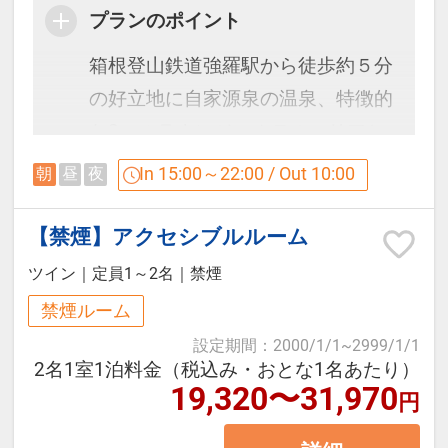
プランのポイント
ございません。ご到着・ご出発、ご
※※※ソファーベッドについて
朝食の際にはホテルエリア（東棟）
箱根登山鉄道強羅駅から徒歩約５分
※※※
までお越しいただく必要がございま
の好立地に自家源泉の温泉、特徴的
3名様以上でご宿泊の場合、エキス
すので予めご了承下さい。
な2つのラウンジ、ホテルエリアと
トラベッドやソファーベッドをご利
添い寝のお子様もご自由にお召し上
コンドミニアム棟、それぞれのご滞
In 15:00～22:00 / Out 10:00
朝
昼
夜
用いただきますが、ソファーベッド
がりください。
在スタイルに合わせたやすらぎの空
のご準備はお休みの際にお客様ご自
間をお過ごしいただけます。
【禁煙】アクセシブルルーム
身にお願いしています。 予めご承知
【ライブラリーラウンジ】
ツイン
｜
定員1～2名
｜
禁煙
下さいますようお願い申し上げま
ご用意しているソフトドリンク類は
施設は東棟（フロント、レストラン
禁煙ルーム
す。
フリーでお愉しみいただけます。
等）・西棟（大浴場、ラウンジ
設定期間
：
2000/1/1
~
2999/1/1
また19時から22時まではソフトドリ
等）・コンドミニアム棟の3棟で 構
2名1室1泊料金（税込み・おとな1名あたり）
※セミダブル客室にはシャワー・バ
19,320〜31,970
ンクに加えて、ウィスキー等もご準
成されています。
円
スタブはついていません。
備しています。
東棟、西棟は連絡通路で内部接続し