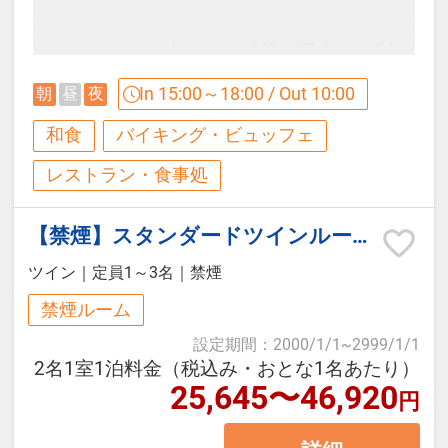
3名様以上でご宿泊の場合、エキス
トラベッドやソファーベッドをご利
・ホテル内でのご精算は現金のご利
用いただきますが、ソファーベッド
用はできません。クレジットカー
In 15:00～18:00 / Out 10:00
朝
昼
夜
のご準備はお休みの際にお客様ご自
ド、モバイル決済（ＱＲ決済）、交
身にお願いしています。 予めご承知
和食
バイキング・ビュッフェ
通系ICのご利用となります。
下さいますようお願い申し上げま
レストラン・食事処
す。
【お食事】
【禁煙】スタンダードツインルーム
四季に拘った料理の数々は、一品一
※セミダブル客室にはシャワー・バ
ツイン
｜
定員1～3名
｜
禁煙
品を組み合わせることで新しい味覚
スタブはついていません。
禁煙ルーム
と愉しさを演出する、 料理長が趣向
※ツインルームはシャワーブースの
設定期間
：
2000/1/1
~
2999/1/1
を凝らしたブッフェ（約15品）と組
みの設置となります。
2名1室1泊料金（税込み・おとな1名あたり）
み合わせた和食料理です。
25,645〜46,920
円
※コンドミニアム棟にはフロントは
ございません。お食事等の際にはホ