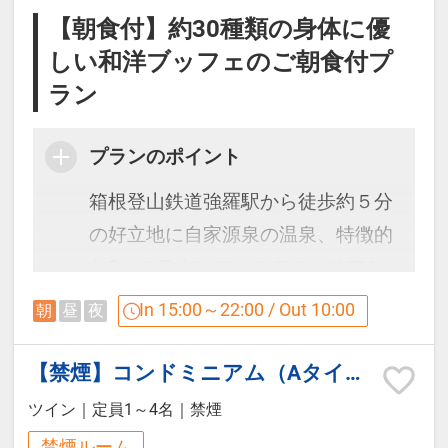
※セミダブル客室にはシャワー・バ
【朝食付】約30種類の身体に優
スタブはついていません。
しい和洋ブッフェのご朝食付プ
※ツインルームはシャワーブースの
ラン
みの設置となります。
プランのポイント
◇コンドミニアム◇
箱根登山鉄道強羅駅から徒歩約５分
広々としたリビングスペースと簡易
の好立地に自家源泉の温泉、特徴的
キッチンを備えており、中長期のご
な2つのラウンジ、ホテルエリアと
滞在にも適した造りです。 最大5名
コンドミニアム棟、それぞれのご滞
In 15:00～22:00 / Out 10:00
朝
昼
夜
様までご宿泊いただけるのでグルー
在スタイルに合わせたやすらぎの空
プ旅行や、お祝いなどの記念日旅行
間をお過ごしいただけます。
【禁煙】コンドミニアム（Aタイプ）
にもご利用いただけます。
ツイン
｜
定員1～4名
｜
禁煙
お風呂は大浴場と同じ温泉なので24
施設は東棟（フロント、レストラン
禁煙ルーム