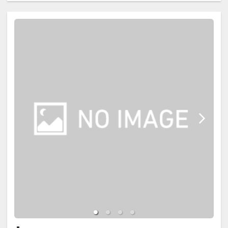
提供するお食事があり、コンタミネ
だく必要がございますので予めご了
ーションの可能性が否定出来ないた
承下さい。
めにアレルギー対応は行っておりま
せん。
ご朝食は和洋ブッフェスタイルでご
ブッフェに9大アレルギーのピクト
用意致します。
表示はございますが、ご自身のご判
断でお召し上がりいただけますよう
【お部屋】※全室禁煙です。
お願い申し上げます。
◇ホテルエリア◇
東棟・西棟の客室は和モダンのデザ
【温泉大浴場】
インを取り入れ、畳敷きにベッドを
温泉は箱根十七湯の一つ、美人の湯
配した和室の解放感と 洋室のやすら
で知られる二ノ平温泉で、肌が滑ら
ぎの空間をご体感いただけます。
かになると評判のナトリウム-塩化物
泉（自家源泉）です。