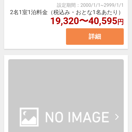
等）・西棟（大浴場、ラウンジ
※セミダブル客室にはシャワー・バ
い。
設定期間
：
2000/1/1
~
2999/1/1
等）・コンドミニアム棟の3棟で 構
2名1室1泊料金（税込み・おとな1名あたり）
スタブはついていません。
19,320〜40,595
成されています。
円
※ツインルームはシャワーブースの
【温泉大浴場】
東棟、西棟は連絡通路で内部接続し
みの設置となります。
※大浴場に露天風呂はございませ
詳細
ていますがコンドミニアム棟は内部
ん。
で接続しておらず、 行き来には公道
をお通りいただく必要がございます
ので予めご了承ください。
■１泊朝食付
・ホテル内でのご精算は現金のご利
用はできません。クレジットカー
ド、モバイル決済（ＱＲ決済）、交