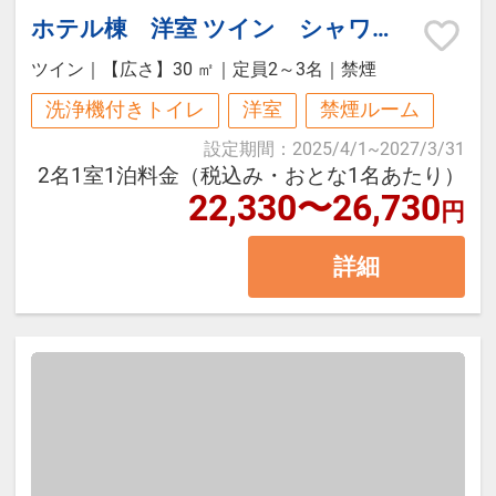
下さいますようお願い申し上げま
ご用意しているソフトドリンク類は
19：00～22：00※20歳以上）
ホテル棟 洋室 ツイン シャワールーム・トイレ付（禁煙）
す。
フリーでお愉しみいただけます。
・レイトチェックアウト　通常10：00→11：00
ツイン
｜
【広さ】30 ㎡
｜
定員2～3名
｜
禁煙
また19時から22時まではソフトドリ
洗浄機付きトイレ
洋室
禁煙ルーム
※セミダブル客室にはシャワー・バ
ンクに加えて、ウィスキー等もご準
設定期間
：
2025/4/1
~
2027/3/31
スタブはついていません。
備しています。
2名1室1泊料金（税込み・おとな1名あたり）
※ツインルームはシャワーブースの
22,330〜26,730
円
みの設置となります。
・アレルギー対応について
当ホテルではブッフェスタイルでご
詳細
提供するお食事があり、コンタミネ
ーションの可能性が否定出来ないた
めにアレルギー対応は行っておりま
せん。
ブッフェに9大アレルギーのピクト
表示はございますが、ご自身のご判