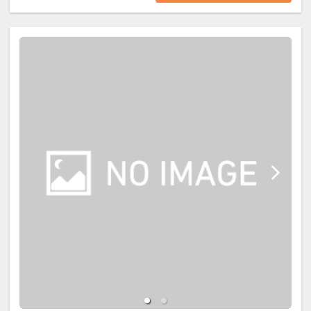
テルエリア（東棟）までお越しいた
だく必要がございますので予めご了
承下さい。
ご朝食は和洋ブッフェスタイルでご
用意致します。
【お部屋】※全室禁煙です。
◇ホテルエリア◇
東棟・西棟の客室は和モダンのデザ
インを取り入れ、畳敷きにベッドを
配した和室の解放感と 洋室のやすら
ぎの空間をご体感いただけます。