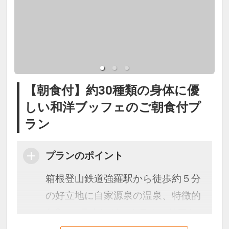
通系ICのご利用となります。
【ご朝食】
和食を中心としたブッフェスタイル
のご朝食をお付けしたプランです。
【朝食付】約30種類の身体に優
添い寝のお子様もご自由にお召し上
しい和洋ブッフェのご朝食付プ
がりください。
ラン
※コンドミニアム棟にはフロントは
プランのポイント
ございません。ご到着・ご出発、ご
朝食の際にはホテルエリア（東棟）
箱根登山鉄道強羅駅から徒歩約５分
までお越しいただく必要がございま
の好立地に自家源泉の温泉、特徴的
すので予めご了承下さい。
な2つのラウンジ、ホテルエリアと
添い寝のお子様もご自由にお召し上