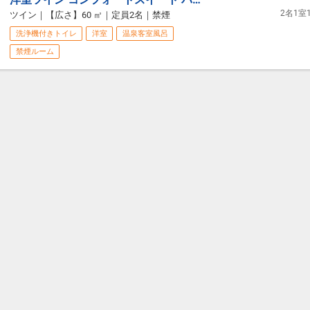
2名1
ツイン
｜
【広さ】60 ㎡
｜
定員2名
｜
禁煙
洗浄機付きトイレ
洋室
温泉客室風呂
禁煙ルーム