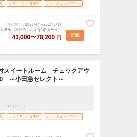
ります。
食
レストラン・食事処
レイトチェックアウト
付
設定期間
：
2026/4/1
~
2027/3/31
00が12：00
室1泊料金（税込み・おとな1名あたり）
詳細
43,000〜78,200
円
付スイートルーム チェックアウ
：00 ～小田急セレクト～
付
00が12：00
食
レストラン・食事処
レイトチェックアウト