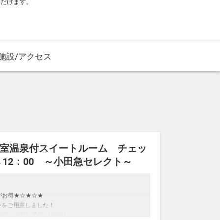
ただけます。
施設/アクセス
全客室温泉付スイートルーム チェッ
→12：00 ～小田急セレクト～
がお得★☆★☆★
ンをご用意しました！
円割引」で早い予約がお得！