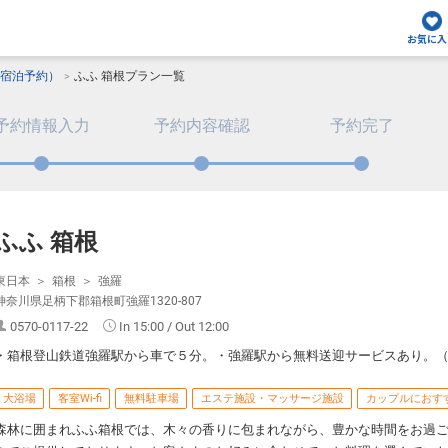
お気に入
宿泊予約）
ふふ 箱根プラン一覧
予約情報入力
予約内容確認
予約完了
ふふ 箱根
東日本
箱根
強羅
神奈川県足柄下郡箱根町強羅1320-807
0570-0117-22
In 15:00 / Out 12:00
・箱根登山鉄道強羅駅から車で５分。・強羅駅から無料送迎サービスあり。
大浴場
客室Wi-fi
無料駐車場
エステ施設・マッサージ施設
カップルにおす
森林に囲まれふふ箱根では、木々の香りに包まれながら、豊かな時間をお過