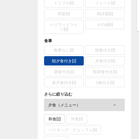
トリプル[0]
フォース[0]
和室[0]
和洋室[0]
ハリウッドツイ
その他[0]
ン[0]
食事
食事なし[0]
朝食付き[0]
朝夕食付き[2]
夕食付き[0]
昼食付き[0]
朝昼食付き[0]
昼夕食付き[0]
3食付き[0]
さらに絞り込む
夕食（メニュー）
和食[2]
洋食[0]
バイキング・ビュッフェ[0]