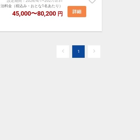
設定期間
：
2026/4/1
~
2027/3/31
室1泊料金（税込み・おとな1名あたり）
詳細
45,000〜80,200
円
1