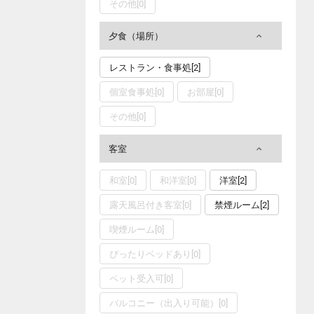
その他[0]
夕食（場所）
レストラン・食事処[2]
個室食事処[0]
お部屋[0]
その他[0]
客室
和室[0]
和洋室[0]
洋室[2]
露天風呂付き客室[0]
禁煙ルーム[2]
喫煙ルーム[0]
ぴったりベッドあり[0]
ペット受入可[0]
バルコニー（出入り可能）[0]