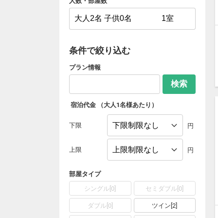
人数・部屋数
条件で絞り込む
プラン情報
検索
宿泊代金
（大人1名様あたり）
下限
円
上限
円
部屋タイプ
シングル[0]
セミダブル[0]
ダブル[0]
ツイン[2]