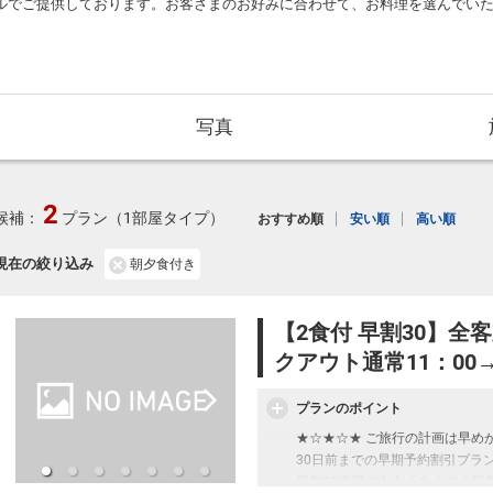
ルでご提供しております。お客さまのお好みに合わせて、お料理を選んでい
写真
2
候補：
プラン（1部屋タイプ）
おすすめ順
安い順
高い順
現在の絞り込み
朝夕食付き
【2食付 早割30】
クアウト通常11：00
プランのポイント
★☆★☆★ ご旅行の計画は早め
30日前までの早期予約割引プラ
早割30適用で大人「２,０００