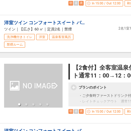
※掲載金額は割引後の料金とな
朝
昼
夜
In 15:00 / Out 12:00
和
・ご夕食時ファーストドリンク
洋室ツイン コンフォートスイート バス（温泉）・シャワーブース・トイレ付（禁煙）
・レイトチェックアウト 通常11：
2名1
ツイン
｜
【広さ】60 ㎡
｜
定員2名
｜
禁煙
洗浄機付きトイレ
洋室
温泉客室風呂
禁煙ルーム
【2食付】全客室温泉
ト通常11：00→12
プランのポイント
・ご夕食時ファーストドリンク
・レイトチェックアウト 通常11：
朝
昼
夜
In 15:00 / Out 12:00
和
洋室ツイン コンフォートスイート バス（温泉）・シャワーブース・トイレ付（禁煙）