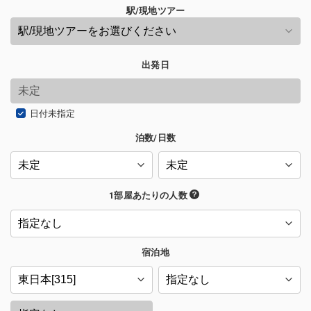
駅/現地ツアー
出発日
日付未指定
泊数/日数
1部屋あたりの人数
宿泊地