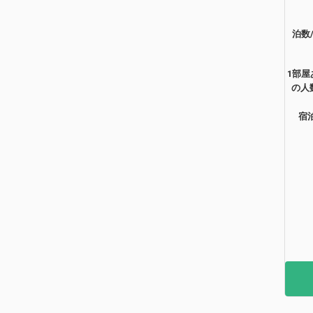
泊数
1部屋
の人
宿