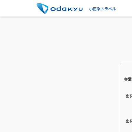
小田急トラベル
交通
出
出