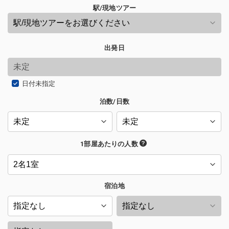
駅/現地ツアー
出発日
日付未指定
泊数/日数
1部屋あたりの人数
宿泊地