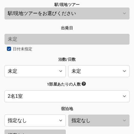
駅/現地ツアー
出発日
日付未指定
泊数/日数
1部屋あたりの人数
宿泊地